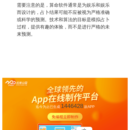
需要注意的是，算命软件通常是为娱乐和娱乐
而设计的，占卜结果可能不应被视为严格准确
或科学的预测。技术和算法的目标是模拟占卜
过程，提供有趣的体验，而不是进行严格的未
来预测。
1446428
迄今为止已生成
款APP