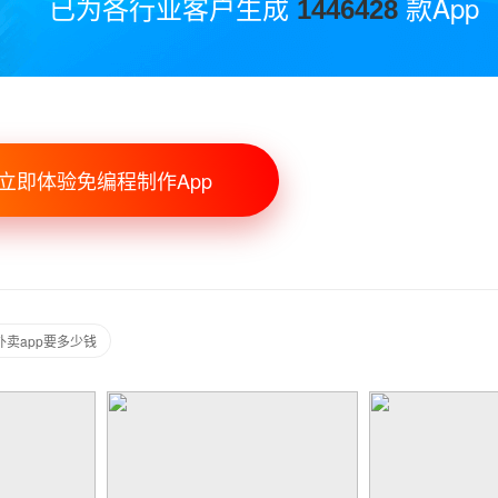
已为各行业客户生成
款App
1446428
立即体验免编程制作App
外卖app要多少钱