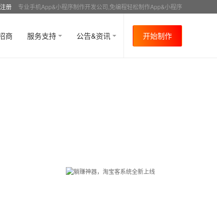
注册
专业手机App&小程序制作开发公司,免编程轻松制作App&小程序
招商
服务支持
公告&资讯
开始制作