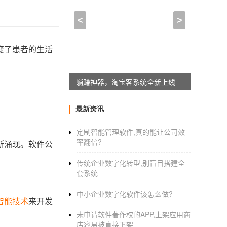
<
>
变了患者的生活
应用公园同城配送插件上线
最新资讯
定制智能管理软件,真的能让公司效
率翻倍?
断涌现。软件公
传统企业数字化转型,别盲目搭建全
套系统
中小企业数字化软件该怎么做?
智能技术
来开发
未申请软件著作权的APP,上架应用商
店容易被直接下架