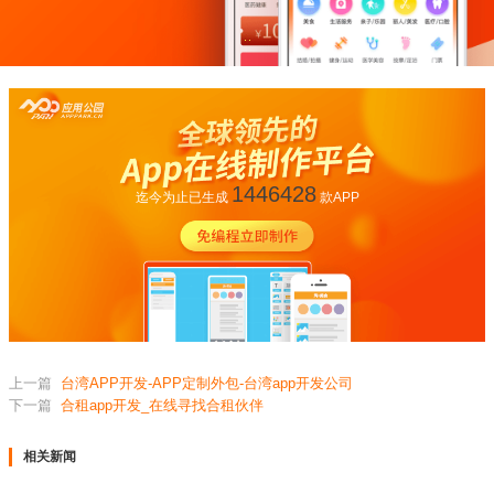
1446428
迄今为止已生成
款APP
上一篇
台湾APP开发-APP定制外包-台湾app开发公司
下一篇
合租app开发_在线寻找合租伙伴
相关新闻