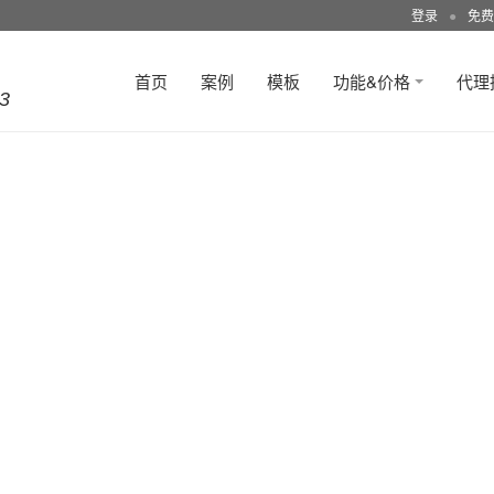
登录
●
免费
首页
案例
模板
功能&价格
代理
3