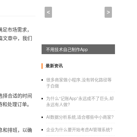
<
>
满足市场需求，
篇文章中，我们
躺赚神器，淘宝客系统全新上线
最新资讯
很多商家做小程序,没有转化路径等
于白做
选择合适的时间
为什么“记账App”永远成不了巨头,却
待和处理订单。
永远有人做?
AI数据分析系统,适合哪些中小商家?
息和排班，以确
企业为什么要开始考虑AI管理系统?