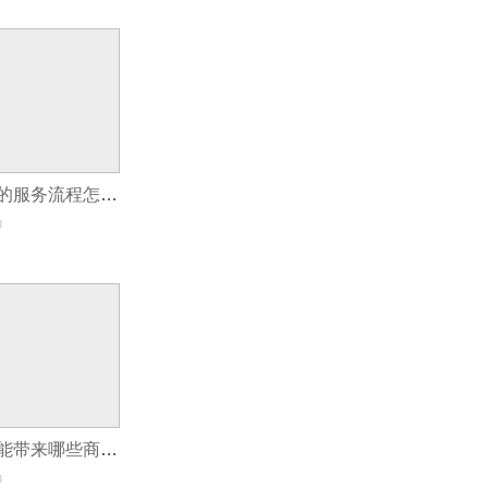
家政服务小程序的服务流程怎么设计?
0
开发家居小程序能带来哪些商业优势?
0