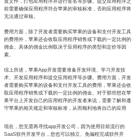
置文件，打包应用程序并进行签名等步骤。提交应用程序之
前需要确保应用程序符合苹果的审核标准，否则应用程序将
无法通过审核。
费用方面，除了开发者需要购买苹果的设备和支付开发工具
的费用外，苹果还会收取应用程序销售或下载的一定比例的
佣金。具体的佣金比例取决于应用程序的类型和定价等因
素。
综上所述，苹果App开发需要准备开发环境、学习开发技
术、开发应用程序和提交应用程序等步骤。费用方面，开发
者需要购买苹果的设备和支付开发工具的费用，苹果还会收
取应用程序销售或下载的一定比例的佣金。对于那些想在苹
果平台上开发自己的应用程序的开发者来说，需要了解和遵
守苹果的相关规定和审核标准，从而顺利地将自己的应用
现在，您无需再寻找app开发公司，因为使用目前流行的
SaaS软件开发平台，您也可以独立、免编程完成软件开