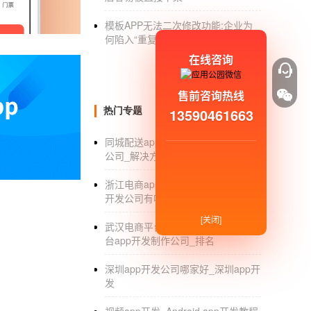
是指在一定范围内广泛应用的智能消防管理系
模板APP无法二次修改功能:企业为
求。通过必要的功能和配置，各种智能消防管
何陷入“重复开发”困局?
在线咨询
中国有两个品牌，都属于软件公司，它的一个客户告诉我这
Lee conducts，从英文到意大利都用，但是在
售前咨询热线
长春软件系统
热门专题
13590461663
00-1010长春软件公司
同城配送app开发_同城配送app开发
公司_解决方案_排行
那么需要多久才能知道呢？现在，让我们先来
们常见的四轮自行车来说，自行车本身就可以
浙江电商app开发公司_浙江电商app
开发公司有哪些_哪家好
用户可以提前用电脑操作软件。
[关闭]
武汉电商平台app开发_武汉电商平
三.专业
定制软件
定制软件
的基本要求：软件设
台app开发制作公司_排名
键。你可以用软件去定制很多东西，比如软件设
深圳app开发公司哪家好_深圳app开
该首先了解软件设计的基本要求。开发：总的
发
长春软件公司