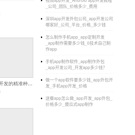
视频app开发_Android app开发教程
_公司_团队_价格多少_费用
如档案管理的目录原则、检察机关检查及其实
公务员档案管理机构和行政编制是公务员政治
深圳app开发外包公司_app开发公司
哪家好_公司_平台_价格_多少钱
Mrfid是主流的通信设备之一。它还将迅速扩展
生的产品做了部分介绍，以便对以后的发展有
怎么制作手机app_app定制开发
_app制作需要多少钱_0技术自己制
它是企业成长中不可或缺的聚宝盆自身优势、
作app
或高于卖价。他们通过“减税”的手段来抵消和
手机app制作软件_app制作外包
长春软件公司
_app开发公司_开发app多少钱？
做一个app软件要多少钱_app外包开
农业领域中软件开发的精准种植与农业物联网应用
发_手机app开发_价格
0
送餐app怎么做_app开发_app外包_
价格多少_傻瓜式app制作