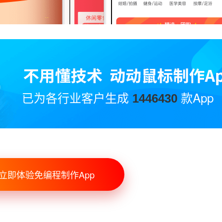
已为各行业客户生成
款App
1446430
立即体验免编程制作App