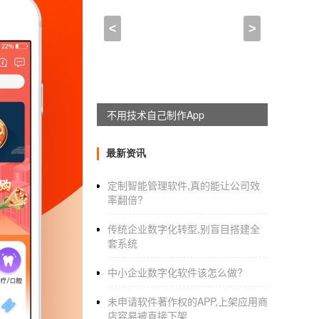
长春APP开发团队,长春A
<
>
2023-02-03 12:00:00
来自于
应用公园
长春
软件系统
主要有以下基本要求。
不用技术自己制作App
由于客户管理系统没有不同的特点，企业在进
最新资讯
管理系统的特点是人性化：在企业，的生产过程
工企业的成本，提高人工效率和自动化水平。
定制智能管理软件,真的能让公司效
率翻倍?
传统企业数字化转型,别盲目搭建全
专业的客户服务系统可以帮助客户解决客户或
套系统
长春软件系统
中小企业数字化软件该怎么做?
这就导致了各种网络接入模式的分布问题，也使
未申请软件著作权的APP,上架应用商
基础。实际操作中，需要* * *简单* * *简单。
店容易被直接下架