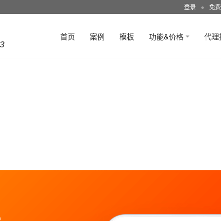
登录
●
免费
首页
案例
模板
功能&价格
代理
3