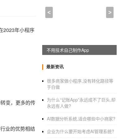
<
>
2023年小程序
不用技术自己制作App
最新资讯
很多商家做小程序,没有转化路径等
于白做
为什么“记账App”永远成不了巨头,却
的转变，更多的传
永远有人做?
AI数据分析系统,适合哪些中小商家?
个行业的优势相结
企业为什么要开始考虑AI管理系统?