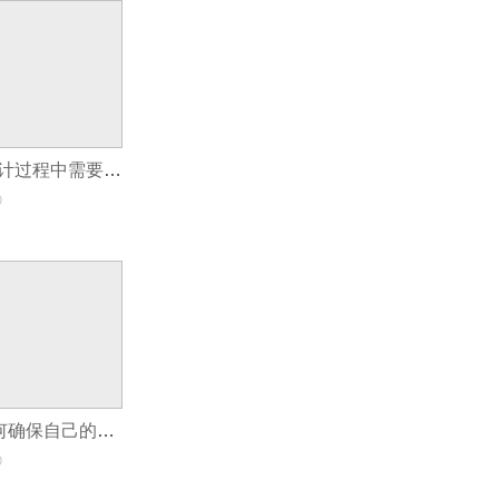
手机APP制作设计过程中需要注意什么
0
开发app程序如何确保自己的思路不被别人窃取
0