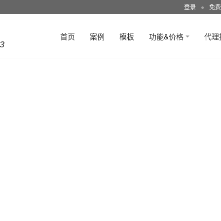
登录
●
免费
首页
案例
模板
功能&价格
代理
3