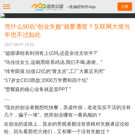
--免编程制作App
注册
凭什么90后“创业失败”就要遭喷？互联网大佬当
年也不过如此
2017-08-07 18:20
“超级课程表利润有上亿吗,还是余佳文吹牛?”
“马佳佳女士,这碗黑暗系鸡汤,我们不喝,谢谢。”
“传奇陨落:估值12亿的“黄太吉”,工厂大量店关闭”
“17岁女CEO凯歆:2000万学费和四个坑”
“贾耀庭的核心业务就是卖PPT ”
.....
“现在的创业者都想吃快餐，弄虚作假，老老实实干活的没有
几个，骗子一堆”。然而创业哪有一番风顺的？
在创业的道路上，其余的旁观者都没有资格对失败者议论纷
纷。回头看那些大佬们，又有哪一个没有失败过？