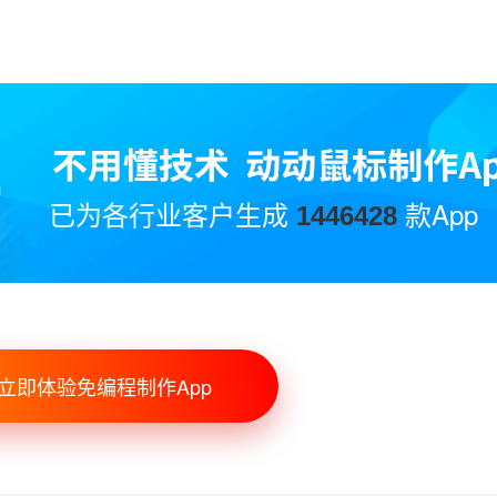
已为各行业客户生成
款App
1446428
立即体验免编程制作App