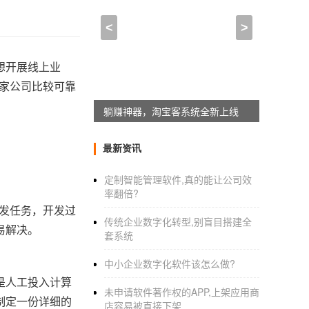
<
>
想开展线上业
家公司比较可靠
躺赚神器，淘宝客系统全新上线
最新资讯
定制智能管理软件,真的能让公司效
率翻倍?
开发任务，开发过
传统企业数字化转型,别盲目搭建全
易解决。
套系统
中小企业数字化软件该怎么做?
是人工投入计算
未申请软件著作权的APP,上架应用商
制定一份详细的
店容易被直接下架