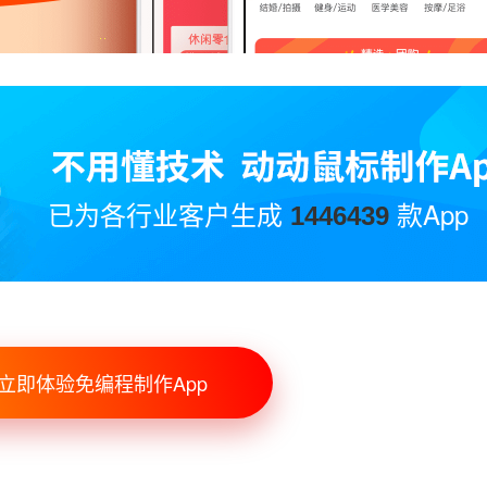
已为各行业客户生成
款App
1446439
立即体验免编程制作App