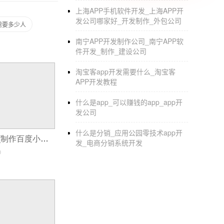
00-1010超市尚超
移动APP软件开发
让人们可以
上海APP手机软件开发_上海APP开
让我们挑剔，所以我们可能会放弃淘宝，转而
发公司哪家好_开发制作_外包公司
需要多少人
个小编辑去超市买东西的时候，没多久就捡到
南宁APP开发制作公司_南宁APP软
搬到线上，让用户足不出户就能享受到线下超
件开发_制作_建设公司
超市应用，超市移动软件开发
淘宝客app开发需要什么_淘宝客
APP开发教程
超市移动软件特点介绍
什么是app_可以赚钱的app_app开
1.轻松便捷：线下超市的所有商品和服务都可
发公司
者不太方便去超市的用户来说，是一大福音。
什么是分销_应用公园零技术app开
东西会轻松很多。
小程序制作百度(制作百度小程序的准备)
发_电商分销系统开发
0
2.及时：线下超市的促销活动会通过app推
大福音。
3.会员互动：可以通过app进行会员推广等，