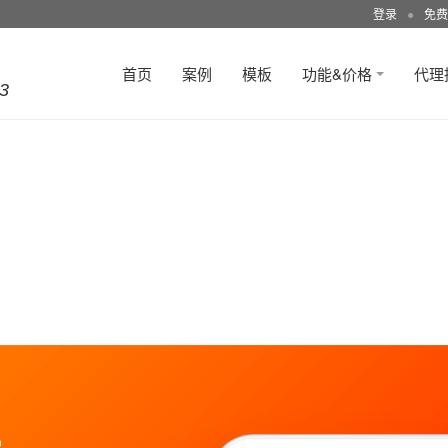
登录
●
免费
首页
案例
模板
功能&价格
代理
3