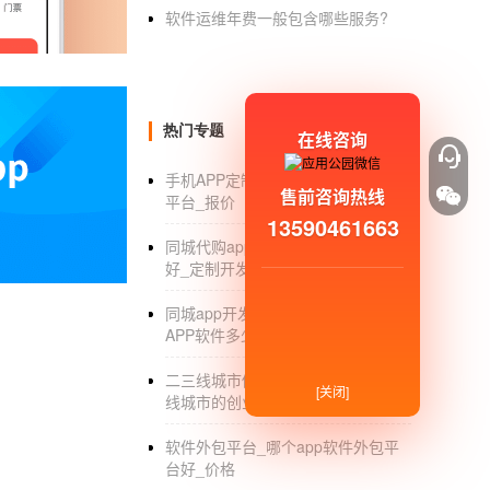
软件运维年费一般包含哪些服务?
在社区服务APP软件开发，我们为用户提供邮
用户资源提供更多服务
4.社区综合类
热门专题
在线咨询
社区综合在线论坛为用户提供在线交流、经验
手机APP定制价格_APP定制价格表_
基于RFID物联网技术的国内外大型超市智能购
售前咨询热线
平台_报价
13590461663
大型超市购物车
同城代购app制作_同城代购app哪个
好_定制开发
中国似乎没有大规模应用，主要有两个原因。
同城app开发_制作一个同城商城
1.超市购物的商品，很多单价比较低，如果像几
APP软件多少钱_开发方案
2.超市购物有很多种商品，包括液体和金属。虽
二三线城市做什么生意好_适合二三
属液体环境下，仍然很难很好地控制距离，准
[关闭]
线城市的创业项目_赚钱机会
另外，从超市运营商的角度来看，人工给电子
软件外包平台_哪个app软件外包平
在一些专业超市，如书店和服装店，仍然有许
台好_价格