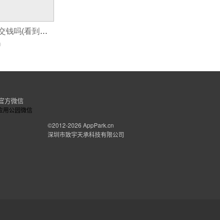
小程序制作必须交钱吗(看到微信小程序制作大赛小程序要怎么做呢)
0
官方微信
©2012-2026
AppPark.cn
深圳市致宇天承科技有限公司