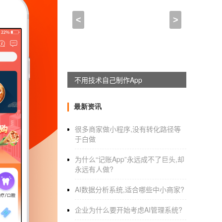
如何制作超市店铺app,利
<
>
2022-01-20 18:00:00
来自于
应用公园
社区
服务APP软件开发
的类型分析
社区服务
躺赚神器，淘宝客系统全新上线
APP软件开发
？有哪些类型
1.家政服务类别
最新资讯
很多商家做小程序,没有转化路径等
家政服务APP
通过整合家政，嘉捷等商家的线
于白做
人员的介绍和评价，帮助用户选择自己喜欢的
为什么“记账App”永远成不了巨头,却
2.尚超配送班
永远有人做?
配送超市APP为用户提供周边店铺、超市等业
AI数据分析系统,适合哪些中小商家?
为电商模式解决“较后一公里”配送问题。
企业为什么要开始考虑AI管理系统?
3.收集和交付