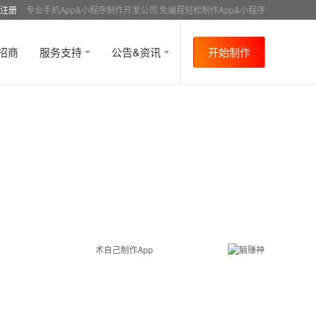
注册
专业手机App&小程序制作开发公司,免编程轻松制作App&小程序
招商
服务支持
公告&资讯
开始制作