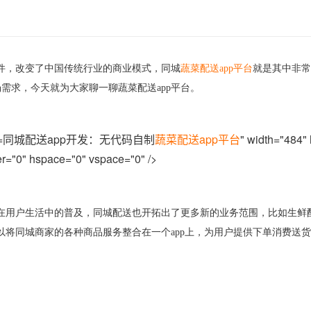
件，改变了中国传统行业的商业模式，同城
蔬菜配送
app
平台
就是其中非常
场需求，今天就为大家聊一聊蔬菜配送
app
平台。
同城配送app开发：无代码自制
蔬菜配送app平台
" width="484"
r="0" hspace="0" vspace="0" />
在用户生活中的普及，同城配送也开拓出了更多新的业务范围，比如生鲜
以
将
同城商家的各种商品服务整合在一个
app
上
，
为用户提供下单消费送货