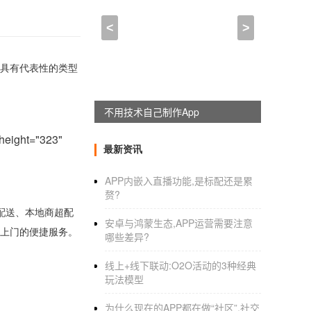
<
>
具有代表性的类型
躺赚神器，淘宝客系统全新上线
 height="323"
最新资讯
APP内嵌入直播功能,是标配还是累
赘?
配送
、
本地商
超
配
安卓与鸿蒙生态,APP运营需要注意
上门的便捷服务。
哪些差异?
线上+线下联动:O2O活动的3种经典
玩法模型
为什么现在的APP都在做“社区”,社交