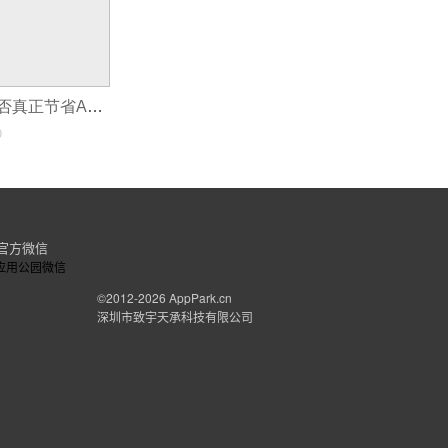
敏捷开发方法能否真正节省APP开发成本?
0
官方微信
©2012-2026
AppPark.cn
深圳市致宇天承科技有限公司