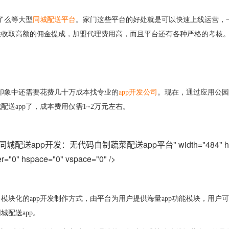
了么
等大型
同城配送平台
。
家门
这些平台的好处就是可以快速上线运营，
往收取高额的佣金提成，加盟代理费用高，而且平台还有各种严格的考核
印象中还需要花费几十万成本找专业
的
app
开发公司
。现在，通过应用公园
城配送
app
了，成本费用仅需
1~2
万元左右。
同城配送app开发：无代码自制蔬菜配送app平台" width="484" heig
r="0" hspace="0" vspace="0" />
、
模块化的
app
开发制作方式，由平台为用户提供海量
app
功能模块，用户可
同城配送
app
。