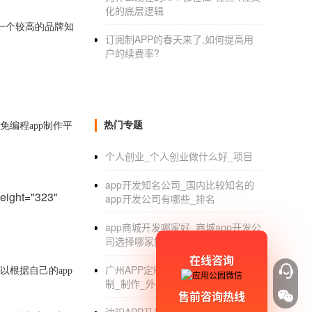
化的底层逻辑
一个较高的品牌知
订阅制APP的春天来了,如何提高用
。
户的续费率?
热门专题
免编程
app
制作平
个人创业_个人创业做什么好_项目
app开发知名公司_国内比较知名的
ht="323"
app开发公司有哪些_排名
app商城开发哪家好_商城app开发公
司选择哪家好_定制_费用
在线咨询
广州APP定制开发公司_广州APP定
以根据自己的
app
制_制作_外包_公司
售前咨询热线