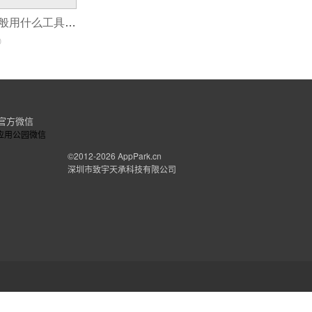
开发苹果APP一般用什么工具？
0
官方微信
©2012-2026
AppPark.cn
深圳市致宇天承科技有限公司