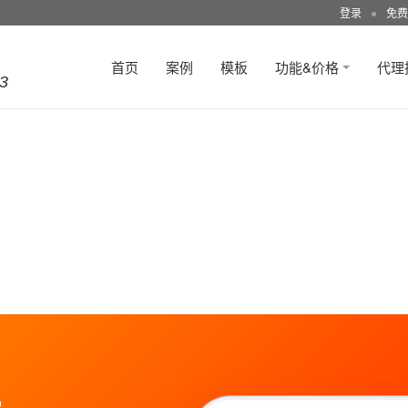
登录
●
免费
首页
案例
模板
功能&价格
代理
3