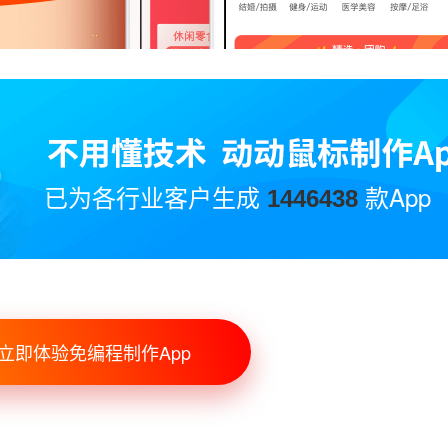
已为各行业客户生成
款App
1446438
立即体验免编程制作App