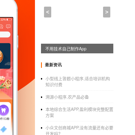
北京做一个app多少钱,做
<
>
2021-12-24 18:15:00
来自于
应用公园
做一个教育APP大概多少钱
当代人都很看重教育资源，他们的增值意识也
躺赚神器，淘宝客系统全新上线
看看
app开发制作
平台，了解一下在多少钱和开
最新资讯
开发的一款教育应用需要多少钱？
小型线上答题小程序,适合培训机构
知识付费
影响价格的主要因素是客户对软件开发的功能
溯源小程序,农产品必备
在1030万左右。当然，如果你想得到更详细
本地综合生活APP,盈利模块完整配置
教育开发？的基本职能是什么
方案
1.在线视频教学：单纯的文字很难营造良好的
小众文创商城APP,没有流量还有必要
造一个互动的学习环境也可以提高用户的粘性
开发吗?