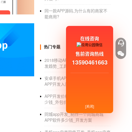
2.在线课件：在线课件也是教育APP的一个
同一款APP源码,为什么有的商家不
顾过去之后学习新的东西。APP在教育的成功
能商用?
3.预约：课堂作为一款教育应用，我们必须努
课功能可以实现在线预约老师课、在线视频教
在线咨询
4.功能介绍：一款高质量的教育APP软件，
热门专题
售前咨询热线
实力，也让APP更加专业可信。
2018移动APP开发_2018移动APP开
13590461663
5.社区传播：为了方便在线互动，分享学习经
发趋势_工具_流程
教育开发选择哪个公司？
安卓手机APP开发教程_安卓手机
APP开发入门教程视频_软件_工具
开发，欢迎选择
app平台开发
公司-app开发制
APP开发价格_开发个手机APP要多
人提供了APP开发服务。欢迎您的咨询。
少钱_外包价格_报价单
[关闭]
通过北京App的上述平台，开发，公司-app
同城app开发_制作一个同城商城
发的教育app并不难，只要你掌握了正确的方法
APP软件多少钱_开发方案