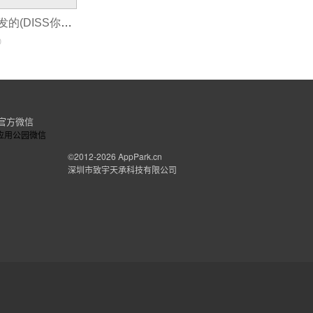
小程序软件谁开发的(DISS你开发小程序签合同)
0
官方微信
©2012-2026
AppPark.cn
深圳市致宇天承科技有限公司