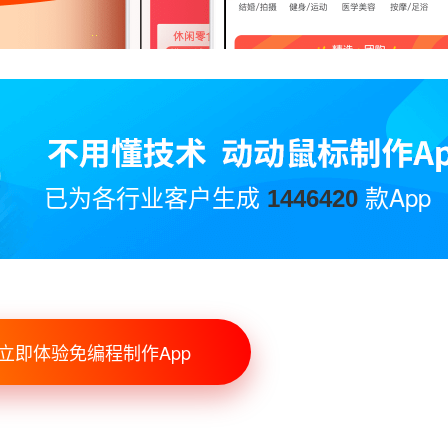
已为各行业客户生成
款App
1446420
立即体验免编程制作App