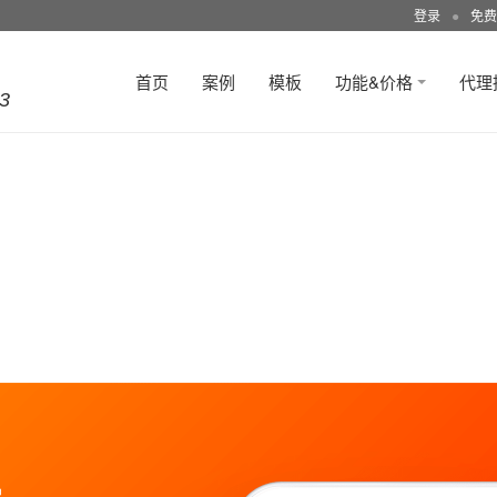
登录
●
免费
首页
案例
模板
功能&价格
代理
3