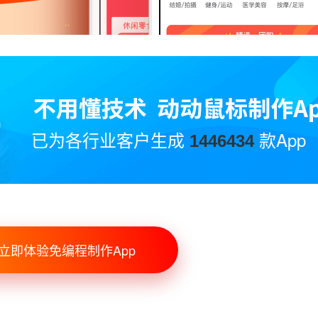
已为各行业客户生成
款App
1446434
立即体验免编程制作App