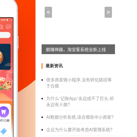
app开发推广流程,开发一
<
>
2021-12-13 11:00:00
来自于
应用公园
合肥app开发定制建个
app开发公司
移动互联网的发展势头越来越猛。线下的企业正
躺赚神器，淘宝客系统全新上线
而，企业大部分地区对APP开发，的应用流程
知道什么呢？让我们来看看牛皋科技边肖公司
最新资讯
熟悉开发制作流程。
很多商家做小程序,没有转化路径等
于白做
为什么“记账App”永远成不了巨头,却
虽然说APP开发的工作可以由*
APP开发公司
，
永远有人做?
个性化需求还是缺乏了解APP开发的应用越符
AI数据分析系统,适合哪些中小商家?
APP开发的流程后，企业可以和APP开发公司
企业为什么要开始考虑AI管理系统?
选择* *开发公司的应用程序