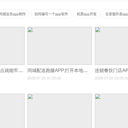
同城会员app制作
如何编写一个app软件
机票app开发
在家做外卖ap
本地门店APP,做到5点就能牢牢锁定周边消费市场
同城配送跑腿APP,打开本地市场的6个获客渠道
2026-07-20 01:55:00
2026-07-20 02:05:0