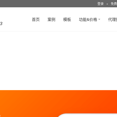
登录
●
免费
首页
案例
模板
功能&价格
代理
3