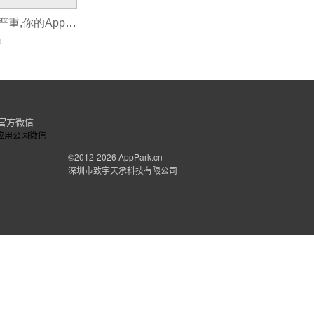
同质化赛道内卷严重,你的App靠什么差异化抢占市场?
0
官方微信
©2012-2026
AppPark.cn
深圳市致宇天承科技有限公司