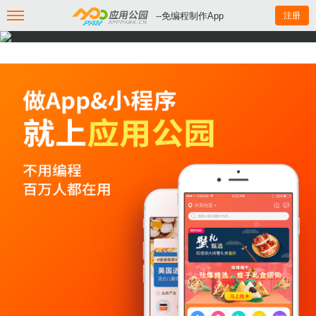
--免编程制作App
注册