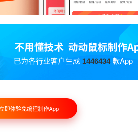
已为各行业客户生成
款App
1446434
立即体验免编程制作App