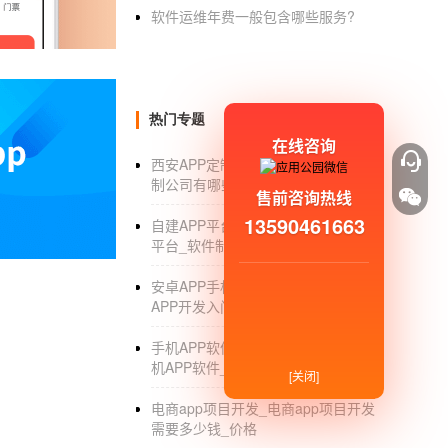
软件运维年费一般包含哪些服务?
所有产品版块实现消费者保护机制，让58同城
放心、更省心。成立58年来，同城不断创新优
等。同城将成为基于消费者根本利益的生活服务
通过不懈努力，不断完善信用管理机制、消费者
热门专题
.参见全文。
在线咨询
西安APP定制_西安APP移动开发定
制公司有哪些_外包公司_排名
售前咨询热线
13590461663
自建APP平台_傻瓜式简单自建APP
平台_软件制作_费用
安卓APP手机开发_傻瓜式Android
APP开发入门教程_前景_工具_费用
手机APP软件定制开发_怎么开发手
机APP软件_定制公司
[关闭]
电商app项目开发_电商app项目开发
需要多少钱_价格