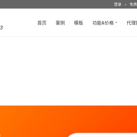
登录
●
免费
首页
案例
模板
功能&价格
代理
3