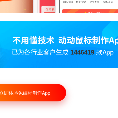
已为各行业客户生成
款App
1446419
立即体验免编程制作App