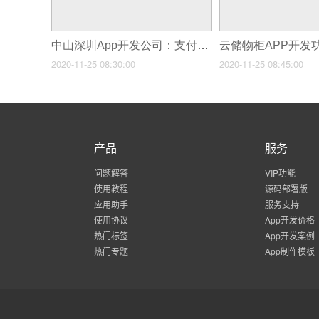
中山深圳App开发公司：支付App开发多少钱
2020-11-25 08:30:00
2020-11-25 08:45:00
产品
服务
问题解答
VIP功能
使用教程
源码部署版
应用助手
服务支持
使用协议
App开发价格
热门标签
App开发案例
热门专题
App制作模板