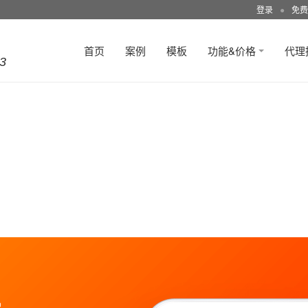
登录
●
免费
首页
案例
模板
功能&价格
代理
3