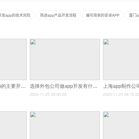
开发app的技术风险
简述app产品开发流程
编写简单的安卓APP
厦门a
app关键词优化_app的主要开发技术特点
选择外包公司做app开发有什么优势
上海app制作
2020-11-25 08:00:00
2020-11-25 08:15:0