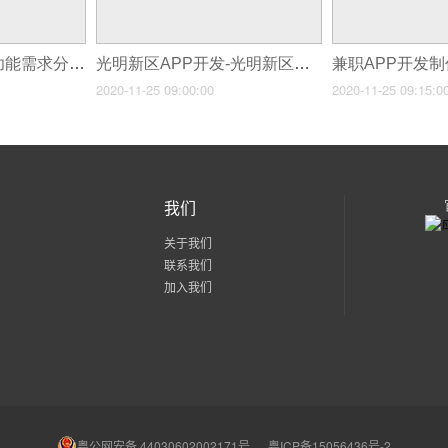
云储物柜APP开发功能需求分析
光明新区APP开发-光明新区软件开发
兼职APP开发
2020-11-25 09:00:00
2020-11-25 09:15:0
我们
关于我们
联系我们
加入我们
粤公网安备 44030602002171号
粤ICP备15056436号-2