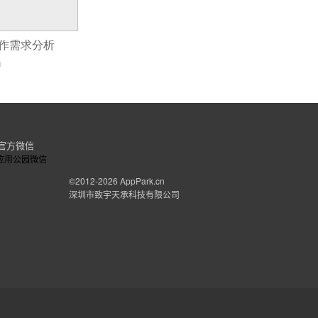
力的体现，计划不可能是制作太久或者没有新
第四，服务质量
制作需求分析
0
优质服务也是必须的。如果说扎实的技术是一
众所周知，APP开发的前期沟通往往需要甲乙
一站式服务商，专注于
移动app开发
，网站建设
府单位、国有企业和世界500强强国企业B座807-
官方微信
广东省惠州市惠城区鹅岭北路12号景俊豪庭A栋2
©2012-2026
AppPark.cn
海南省海口市龙华区龙昆北路2号(海南分公司)
深圳市致宇天承科技有限公司