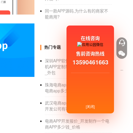
的合作。
同一款APP源码,为什么有的商家不
2.签订协议
能商用?
甲方与公司，开发，沟通后，对方可以合作，
金，开发才能开始下一步工作。
在线咨询
3.原型设计
热门专题
售前咨询热线
甲方与公司，开发签订协议并支付首付款后，
13590461663
深圳APP软件定制开发公司_深圳手
意，可以继续修改，直到终样机设计达到甲方
机APP定制软件外包开发公司有哪些
_外包
定制开发
珠海电商app开发_在珠海开发一个
甲方确认样机后，
APP开发公司
可以进行后续
电商app多少钱_公司
开发，根据样机开发开发出符合甲方需求的软
武汉电商app开发公司_武汉电商app
司将为甲方提供售后服务，双方满意，合作完
[关闭]
开发公司有哪些_价格
如何挑选优秀的APP开发公司？
电商APP开发报价_开发制作一个电
商APP多少钱_价格
优秀，可靠，APP开发，制作