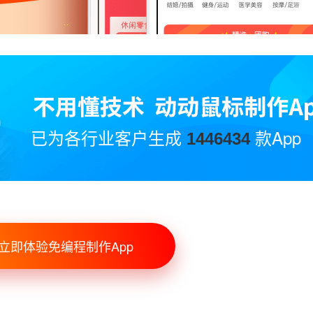
已为各行业客户生成
款App
1446434
立即体验免编程制作App