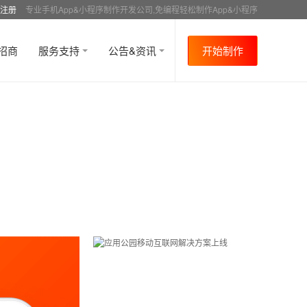
注册
专业手机App&小程序制作开发公司,免编程轻松制作App&小程序
招商
服务支持
公告&资讯
开始制作
首页
行业资讯
APP运营
资讯详情
>
>
>