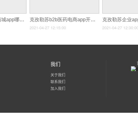
儋州坪山附近开发商城app哪家公司靠谱_儋州医药商城App开发方案解决
克孜勒苏b2b医药电商app开发_克孜勒苏医药电商APP软件开发如何提升产品的转化率
2021-04-27 12:15:00
2021-04-27 12:30:0
我们
关于我们
联系我们
加入我们
粤公网安备 44030602002171号
粤ICP备15056436号-2