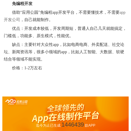
免编程开发
借助
“应用公园”免编程app开发平台，不需要懂技术，不需要
app
开发公司
，自己就能制作。
优点：开发成本较低，开发周期短，普通人自己几天就能搞定，
门槛低，功能多、原生模式，性能优。
缺点：主要针对大众性
app，比如电商电商、外卖配送、社交论
坛、新闻资讯等，很多小领域的app，比如人工智能、大数据、软硬
结合等领域不能实现。
价格：
1-2万左右
1446439
迄今为止已生成
款APP