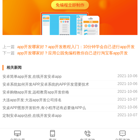
上一篇
app开发哪家好？app开发教程入门：10分钟学会自己进行app开发
下一篇
app开发哪家好？应用公园免编程教你自己进行淘宝客app开发
相关新闻
2021-10-06
安卓简单app开发,在线开发安卓app
2021-10-06
安卓系统如何开发APP,安卓系统的APP开发需要技术
2021-10-06
安卓购物app开发,远程教育app开发价格
2021-10-07
大连app开发:大连app开发公司排名
2021-10-06
安桌APP图形开发软件,有小程序还有必要做APP么
2021-10-07
定制安卓app估价,在线开发安卓app