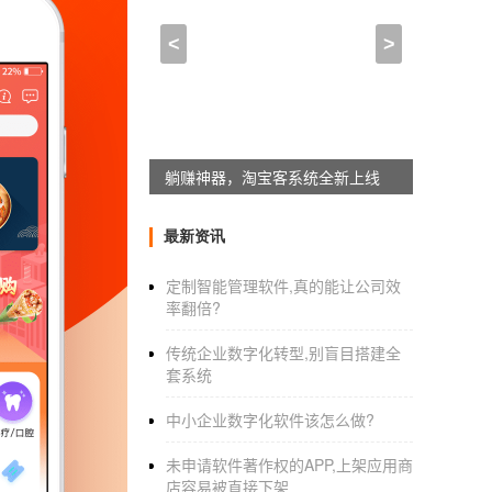
一个人可以开发一个app吗
<
>
2021-08-24 02:00:00
来自于
应用公园
一个人做app要多久
app制作费用
开发的一款应用可能需要多少钱
躺赚神器，淘宝客系统全新上线
超过100，000，5w线路码。听听别人怎么说。
最新资讯
定制智能管理软件,真的能让公司效
你自己想办法。ios在每个工程师的后端运行三
率翻倍?
或者
传统企业数字化转型,别盲目搭建全
套系统
安卓，一人15k，两人3w。
中小企业数字化软件该怎么做?
之后，测试
应用程序
上线。
未申请软件著作权的APP,上架应用商
看你能扛多久。开发的一款应用需要多少钱，
店容易被直接下架