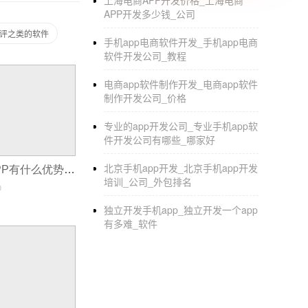
上海电商APP开发价格_上海电商
APP开发定制
的产品是不是适合所有人使用的
APP开发多少钱_公司
产品就应该人人都用。如果你想在定制，有一个
评之类的软件
品功能的多样性会越来越丰富，所以给用户带
手机app电商软件开发_手机app电商
软件开发公司_教程
APP，公司，定制，开发：目前社会上的AP
有的app都被记录下来之后，很有可能会变成
电商app软件制作开发_电商app软件
制作开发公司_价格
投入大量精力。毕竟，体验创新、挖掘需求是A
专业的app开发公司_专业手机app软
件开发公司有哪些_哪家好
北京手机app开发_北京手机app开发
开发一个超市APP有什么优势？
培训_公司_外包排名
0
独立开发手机app_独立开发一个app
有多难_软件