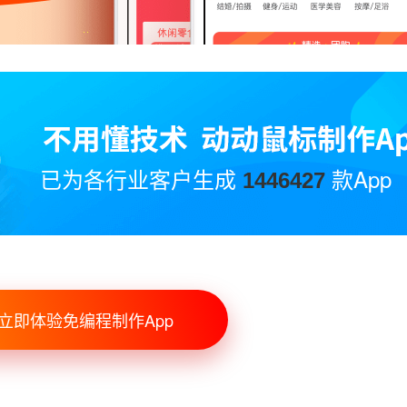
已为各行业客户生成
款App
1446427
立即体验免编程制作App