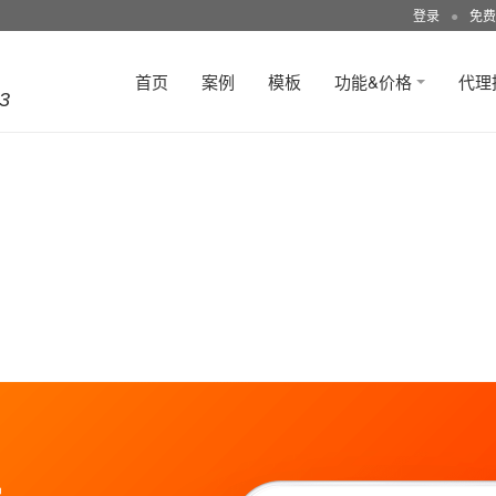
登录
●
免费
首页
案例
模板
功能&价格
代理
3