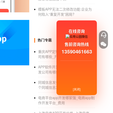
1.app开发，的需求越大，费用的需求就越高
模板APP无法二次修改功能:企业为
2.APP开发一般拿到的是既没有成品也没有批
何陷入“重复开发”困局?
3.程序员人数乘以平均月薪乘以开发工期=费
在线咨询
总之，这是简单的计算方法。我希望它能帮助那
使用互联网！
热门专题
售前咨询热线
要成为开发，你需要在appstore里把它分成ip
13590461663
重庆APP定制_重庆APP定制外包公
司有哪些_开发制作_外包公司
小屏！
你是开发？安卓的吗想试试IOS吗？
APP软件开发公司_手机APP软件开
发公司有哪些_价格_经营范围
货架上的这种产品向费用!收费
同城信息发布类的app制作_制作一
加入appstore是有门槛的
个同城信息发布的APP大概要多少钱
[关闭]
而且限制相当高！
电商平台app开发哪家强_电商app制
作开发平台_费用
APP定制
，开发：一个如风的时代