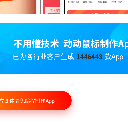
已为各行业客户生成
款App
1446443
立即体验免编程制作App