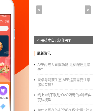
app制作开发公司哪家好,
<
>
2021-08-01 02:00:00
来自于
应用公园
App开发公司哪家好
？
目前，移动互联网已经彻底改变了每个人的生
不用技术自己制作App
发和公司？什么样的app可靠，开发的功能水
公司企业家正在这个行业涌现，许多人从事兼
最新资讯
交付。系统升级等逐渐出现各种问题。/app开
APP内嵌入直播功能,是标配还是累
赘?
未来将大力发展移动互联网产业，打造从设备
企业竞争的焦点众所周知，App开发曾经要么
安卓与鸿蒙生态,APP运营需要注意
选择在开发和公司？比较好的中下企业？/app
哪些差异?
线上+线下联动:O2O活动的3种经典
玩法模型
移动互联网时代，企业传统发展模式逐渐演变为
公司是一家以科技为导向的创新型企业，立志成
为什么现在的APP都在做“社区”,社交