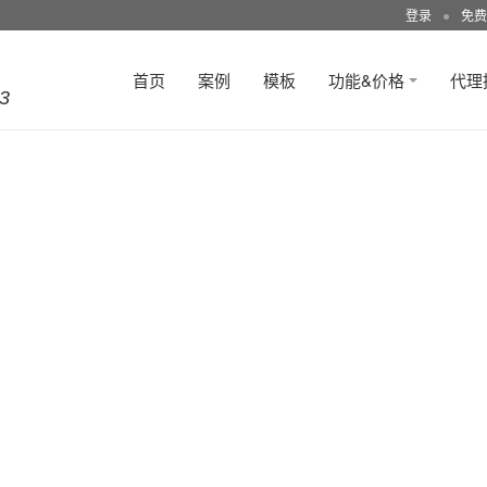
登录
●
免费
首页
案例
模板
功能&价格
代理
3