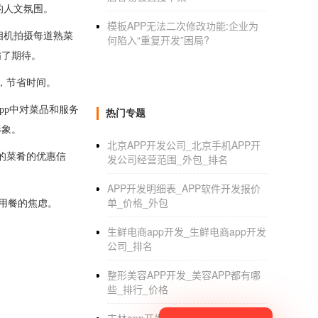
的人文氛围。
模板APP无法二次修改功能:企业为
相机拍摄每道熟菜
何陷入“重复开发”困局?
满了期待。
，节省时间。
pp中对菜品和服务
热门专题
形象。
北京APP开发公司_北京手机APP开
的菜肴的优惠信
发公司经营范围_外包_排名
APP开发明细表_APP软件开发报价
单_价格_外包
待用餐的焦虑。
生鲜电商app开发_生鲜电商app开发
公司_排名
整形美容APP开发_美容APP都有哪
些_排行_价格