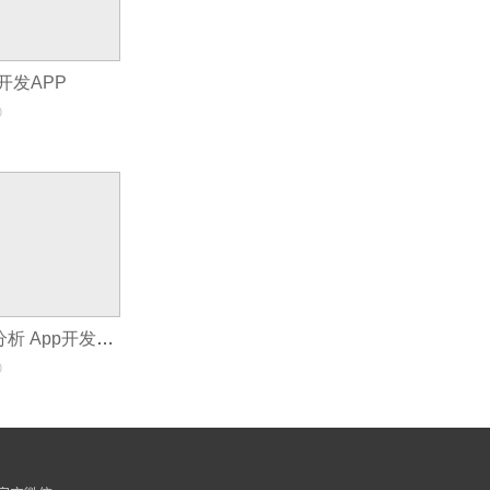
开发APP
0
购物app的市场分析 App开发哪家便宜
0