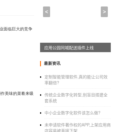
<
>
业面临巨大的竞争
应用公园同城配送插件上线
最新资讯
定制智能管理软件,真的能让公司效
率翻倍?
制作美味的菜肴来吸
传统企业数字化转型,别盲目搭建全
套系统
中小企业数字化软件该怎么做?
未申请软件著作权的APP,上架应用商
店容易被直接下架