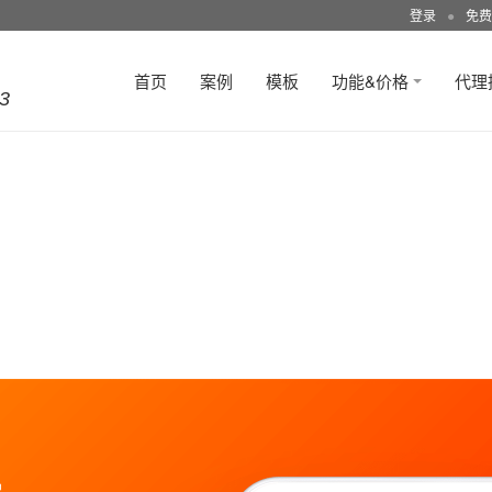
登录
●
免费
首页
案例
模板
功能&价格
代理
3