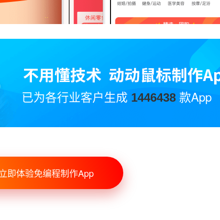
已为各行业客户生成
款App
1446438
立即体验免编程制作App