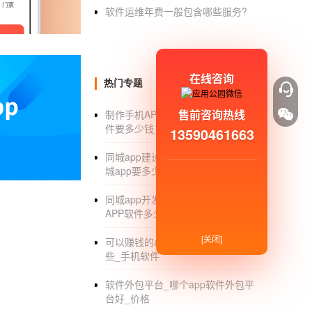
医药
商城App开发
满足用户的需求
软件运维年费一般包含哪些服务?
医药
商城APP开发
是商城为用户打造的移动医
点。在我们的生活中，我们经常很容易得一点
用药箱找自己需要的药，小病自己解决。医药商
在线咨询
热门专题
们需要的药物，而无需去离线商店。当我们不
厕所，浏览厕所里的药，买我们需要的药，然
售前咨询热线
制作手机APP软件_制作手机APP软
员，寻找正确的解决方案。帮助我们对症下药
件要多少钱_教程_价格
13590461663
根据自己的需求在网上搜索自己需要的药物，
同城app建设开发_开发制作一个同
的信息。当然，根据在线地址显示，我们可以
城app要多少钱_制作方案
供了便捷的购药方式，也满足了我们购药的其
同城app开发_制作一个同城商城
APP软件多少钱_开发方案
[关闭]
可以赚钱的app_可以赚钱的app有哪
些_手机软件
软件外包平台_哪个app软件外包平
台好_价格