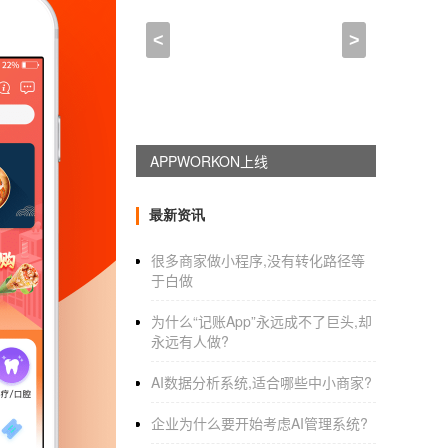
开发商城app_移动商城A
<
>
2021-06-16 21:45:00
来自于
应用公园
商城导购
APP软件开发
如何增加访客
商城导购APP软件开发已经成为旅游城市一些
APPWORKON上线
客，去香港的海港城市购物，庞大的商业区不
如果大型商场提供商城导购APP软件，将为游
最新资讯
能是什么？首先，商城导购APP应用相当于一
很多商家做小程序,没有转化路径等
能。对于像海港城这样的大型购物中心来说，
于白做
柜拉草；之后，商城导购APP软件可以提升访
为什么“记账App”永远成不了巨头,却
城导购软件可以提升用户的购物体验。有了这个
永远有人做?
手商家的折扣信息。买实惠的商品；另一方面，
AI数据分析系统,适合哪些中小商家?
向用户推广优惠销售活动，增加商场的营业额
开发的应用
企业为什么要开始考虑AI管理系统?