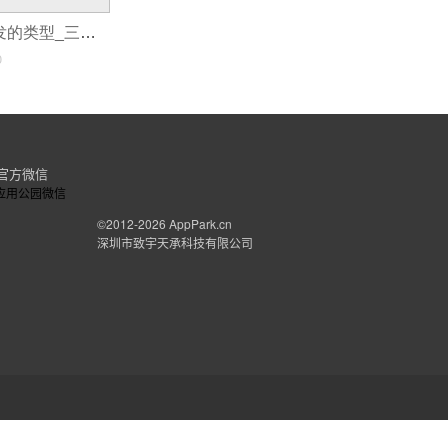
三明企业app开发的类型_三明企业开发一款APP是如何赚钱的呢
0
官方微信
©2012-2026
AppPark.cn
深圳市致宇天承科技有限公司