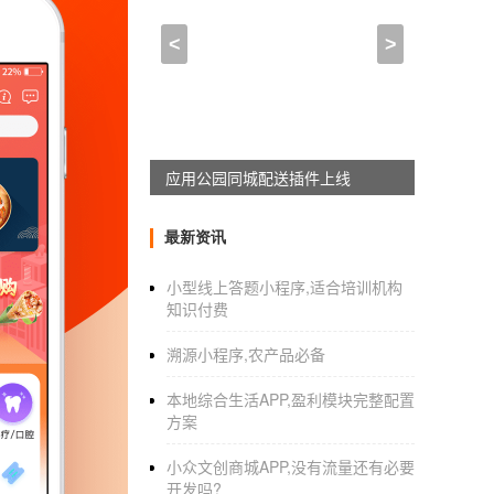
家居网上商城app开发方
<
>
2021-05-24 20:00:00
来自于
应用公园
定制家居建材B2B交易
APP
也是大势所趋传统
展，定制家居建材B2B交易@#
1
#@也是大势
应用公园同城配送插件上线
最新资讯
小型线上答题小程序,适合培训机构
知识付费
溯源小程序,农产品必备
本地综合生活APP,盈利模块完整配置
方案
小众文创商城APP,没有流量还有必要
开发吗?