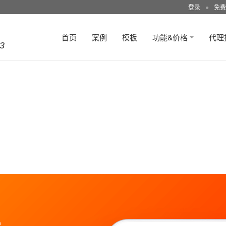
登录
●
免费
首页
案例
模板
功能&价格
代理
3