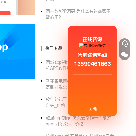
同一款APP源码,为什么有的商家不
能商用?
在线咨询
热门专题
售前咨询热线
13590461663
同城app制作费用_制作一个同城手
机APP软件费用是多少_价格
新零售电商app开发_新零售电商app
定制开发公司_价格
软件外包平台_哪个app软件外包平
台好_价格
[关闭]
旅游app制作_怎么去制作一个旅游
app_开发公司_价格