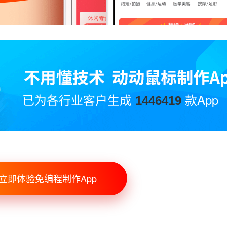
已为各行业客户生成
款App
1446419
立即体验免编程制作App