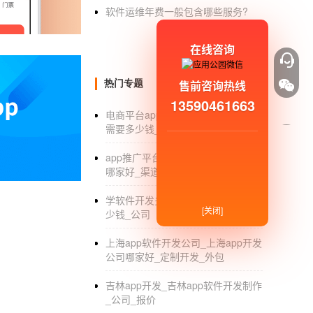
随着手机技术的进步和
移动APP软件开发
技术
软件运维年费一般包含哪些服务?
发需要多少钱？首先，如果要分析
应用软件开
模式一种是开发中的定制，另一种是开发cycl
在线咨询
分析完这两款开发车型，我们来看看APP开发
售前咨询热线
热门专题
为APP软件的开发是按功能定价的，需要的功
13590461663
然后在开发接APP软件，完成后我们的APP软
电商平台app开发费用_开发电商app
的整个流程，这时候用户就知道APP软件的开
需要多少钱_平台
钱。以上是对开发，一款需要多少钱的APP的分析
app推广平台_app推广平台有哪些_
钱
哪家好_渠道
学软件开发多少钱_APP软件开发多
[关闭]
少钱_公司
上海app软件开发公司_上海app开发
公司哪家好_定制开发_外包
吉林app开发_吉林app软件开发制作
_公司_报价