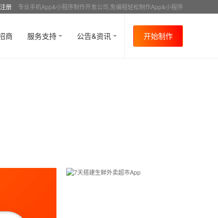
注册
专业手机App&小程序制作开发公司,免编程轻松制作App&小程序
招商
服务支持
公告&资讯
开始制作
首页
行业资讯
APP成功案例
资讯详情
>
>
>