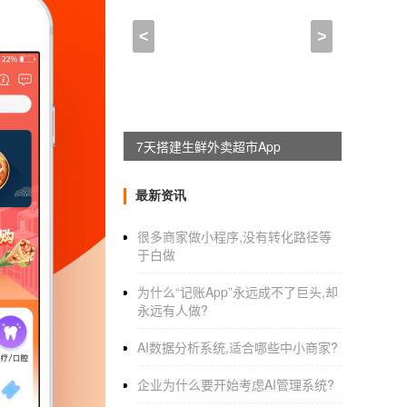
太原制作app需要多少钱
<
>
2021-05-11 08:30:00
来自于
应用公园
表情包
APP软件制作
的商业模式分析
表情应用开发让每个微信用户都成为了战斗图
7天搭建生鲜外卖超市App
可以通过发送图片而不是打字来理解对方的想
钱？是吗？接下来，表情包应用制作？ 1有什
最新资讯
景动画。如果材质不是正方形，系统可以智能填
很多商家做小程序,没有转化路径等
应调整播放速度和动态效果，通过调整帧率设置
于白做
大小。用户可以在制作，添加一些巧妙的文字
为什么“记账App”永远成不了巨头,却
人看到表情符号就可以知道用户通过文字发送图
永远有人做?
转化为丰富有趣的表情，并通过几个简单的步
AI数据分析系统,适合哪些中小商家?
满足不同环境下的共享需求。太原制作APP需
企业为什么要开始考虑AI管理系统?
APP软件开发
会需要多少钱？