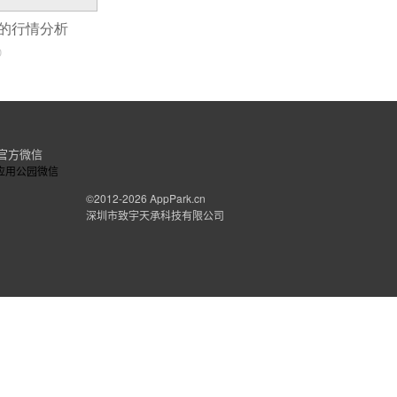
发的行情分析
0
官方微信
©2012-2026
AppPark.cn
深圳市致宇天承科技有限公司