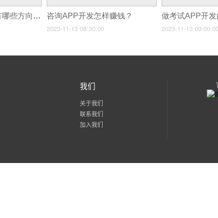
开发汽车类小程序有哪些方向？
咨询APP开发怎样赚钱？
做考试APP开
2023-11-13 08:30:00
2023-11-13 09:00:0
我们
关于我们
联系我们
加入我们
粤公网安备 44030602002171号
粤ICP备15056436号-2