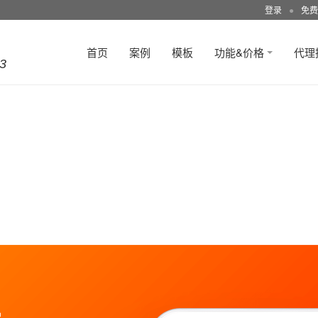
登录
●
免费
首页
案例
模板
功能&价格
代理
3