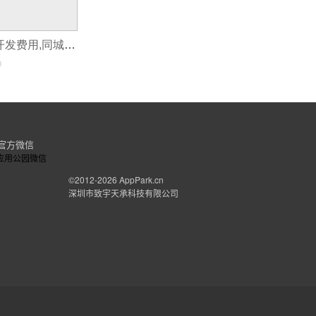
同城生活app的开发费用,同城生活类app制作
0
官方微信
©2012-2026
AppPark.cn
深圳市致宇天承科技有限公司