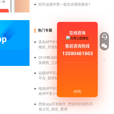
服装店家的加入都会需要服装电商APP的审核
软件运维年费一般包含哪些服务?
4 服装分享
服装是需要互相分享才能够让每一个人欣赏到更
己的心得与体验。
热门专题
以上就是服装电商APP的功能分析了，不知道
在线咨询
系我们，我们在等待您的消息！
青岛APP外包_青岛APP外包公司有
售前咨询热线
哪些_开发制作_定制公司
13590461663
2018移动APP开发_2018移动APP开
发趋势_工具_流程
自建APP平台_傻瓜式简单自建APP
平台_软件制作_费用
电商APP开发报价_开发制作一个电
[关闭]
商APP多少钱_价格
西安app开发制作_西安好的软件开
发公司_排名_费用