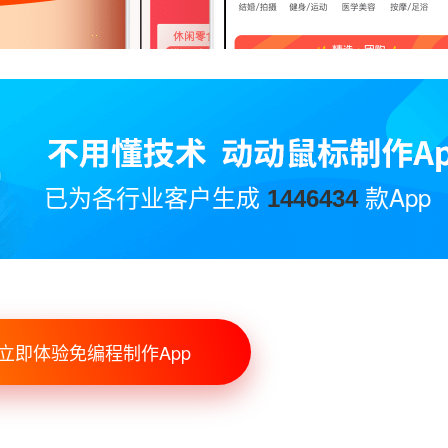
已为各行业客户生成
款App
1446434
立即体验免编程制作App