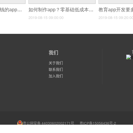
什么是app？可以赚钱的app开发运营正确步骤，全都告诉你
如何制作app？零基础低成本，应用公园教你自己制作
2019-08-15 09:00:00
2019-08-15 09:20:0
我们
关于我们
联系我们
加入我们
粤公网安备 44030602002171号
粤ICP备15056436号-2