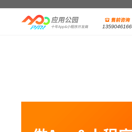
1359046166