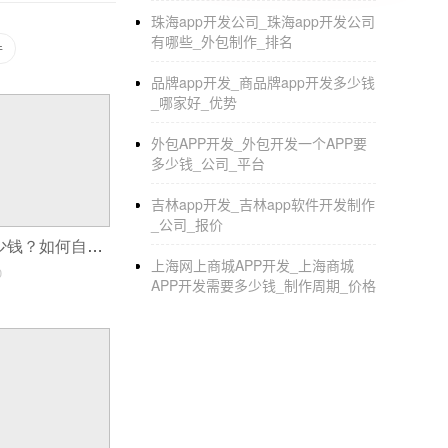
珠海app开发公司_珠海app开发公司
有哪些_外包制作_排名
件
品牌app开发_商品牌app开发多少钱
_哪家好_优势
外包APP开发_外包开发一个APP要
多少钱_公司_平台
吉林app开发_吉林app软件开发制作
_公司_报价
开发一个app多少钱？如何自己进行app开发？app开发公司收费标准
上海网上商城APP开发_上海商城
0
APP开发需要多少钱_制作周期_价格