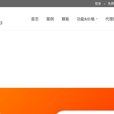
登录
●
免费
首页
案例
模板
功能&价格
代理
3