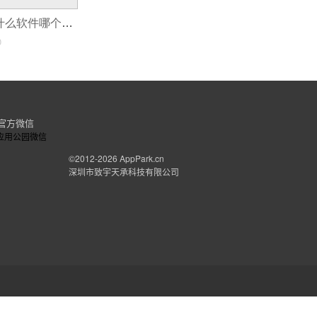
同时还能提高写作的技能。 2、经典著作尽情
企业app制作用什么软件哪个好用,好用app制作
享受更多的乐趣。 3、名句赏析：经典国学名
0
能够运用在工作与学习之中，突破自身的局限。
户学习到真正的国学知识，让经典一直流传下
官方微信
婚礼互动APP开发新花样要怎样玩
年末结婚的人特别多，婚礼筹备和互动是新人
©2012-2026
AppPark.cn
能再停留在原本的状态，还需要集合新技术来玩
深圳市致宇天承科技有限公司
不能到场的亲友也能感受到现场的那种幸福和
是一款产品能否长存的主要原因。 其次是为新
书、背新娘等，传统的玩法太过普遍，平台有
的。互动有不同的分类，可以是欢乐有趣的，也
业开发出用户满意的APP。
连锁酒店APP开发会有哪些功能？