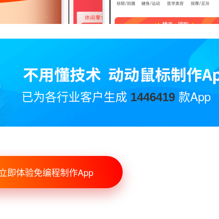
已为各行业客户生成
款App
1446419
立即体验免编程制作App