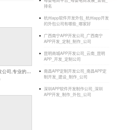
母婴电商平台_母婴电商发展_营销_
城管app开发 城市自治就在眼前
排名
互联网+时代已经带来，为了顺应时代热潮，各
杭州app软件开发外包_杭州app开发
化、城市秩序等城市公共管理领域，建立了具有
的外包公司有哪些_哪家好
按照集成建设模式，将APP数据纳入现有城市
广西南宁APP开发公司_广西南宁
域市民参与，发挥综合统效，降低管理和建设成
APP开发_定制_制作_公司
性，合理规划，实现快速上线实施运行。 城管
昆明商城APP开发公司_云南_昆明
容等可获取一定积分，积分可每月定期通过客
APP_开发_定制公司
南昌APP定制开发公司_南昌APP定
企业app制作研发公司,专业的app制作公司
制开发_建设_制作_公司
0
深圳APP软件开发制作公司_深圳
APP开发_制作_外包_公司
国学文化APP开发 重新学习传统文化
泛娱乐以及互联网时代，国学文化已经被大部
国学变得更加有趣，周易等经典著作，了解传统
文：专业的译文、注释、评析等，让用户能够