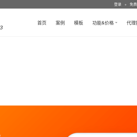
登录
●
免费
首页
案例
模板
功能&价格
代理
3