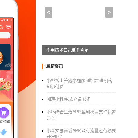
连锁酒店APP开发会有哪
<
>
2021-03-29 09:45:00
来自于
应用公园
app开发外包公司
服务好的有哪些
不用技术自己制作App
app软件开发
公司是有很多的，很容易找到很
最新资讯
绍
小型线上答题小程序,适合培训机构
一，评估公司整体实力。一家可靠的APP
软件
知识付费
二，从该公司案例入手，评估该公司的技术实力
溯源小程序,农产品必备
判断企业的实力。
本地综合生活APP,盈利模块完整配置
三，看该团队的策划能力。
手机APP开发公司
方案
有价值的策划方案。
小众文创商城APP,没有流量还有必要
开发吗?
四，看售后服务，也就是技术指导。APP上线