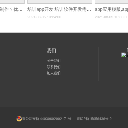
优惠券app怎么开发制作？优惠券自己免费制作过程
培训app开发:培训软件开发需要多少钱?
app应用模版,a
2021-08-05 10:24:00
2021-08-05 10:30:0
我们
关于我们
联系我们
加入我们
粤公网安备 44030602002171号
粤ICP备15056436号-2