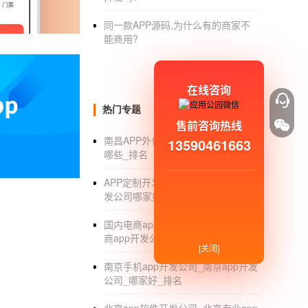
为客户提供良好的产品体验，融入企业产
同一款APP源码,为什么有的商家不
活带来了无限的便利性。为客户提供良好的产
能商用?
家纷纷通过开发专属的汽修服务APP，为用户
商家准确的把握市场的发展方向，增强企业的
所以汽修APP开发就能方便、及时解决这些问
在线咨询
助广大汽修汽配企业，以良好的服务理念、高
热门专题
售前咨询热线
安卓APP开发成为企业新趋势
南昌APP外包_南昌APP外包公司有
13590461663
哪些_排名
今天的年轻人可以说手机不会离开，为了
用已成为主流趋势。我相信随着发展，企业的自我特
APP定制开发公司_专业APP定制开
发公司哪家好_流程_价格
制，并与目标客户群进行密切沟通，让想了解企
息，跟传统企业作对比的话，定制属于自己企业
国内电商app开发公司_国内移动电
商app开发公司排名_价格
象。企业定制应用的开发除了能够树立形象外
[关闭]
然。它可以与客户在零距离接触，沟通更加自然
南京手机app开发公司_南京app开发
具，不仅提高了企业形象的可视性，而且更好
公司_哪家好_排名