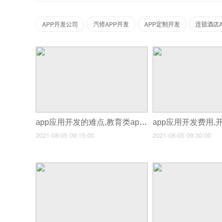
APP开发公司
汽修APP开发
APP定制开发
连锁酒店A
app应用开发的难点,教育类app的开发
2021-08-05 09:15:00
2021-08-05 09:30:00