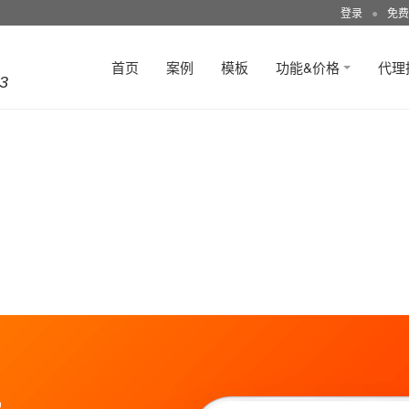
登录
●
免费
首页
案例
模板
功能&价格
代理
3