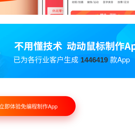
已为各行业客户生成
款App
1446419
立即体验免编程制作App