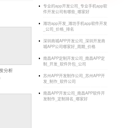
估计更高，几万，几十万都不等。建议你首先把
专业的app开发公司_专业手机app软
件开发公司有哪些_哪家好
你去评估具体的开发时间以及开发费用。
潍坊app开发_潍坊手机app软件开发
_公司_价格_排名
换脸APP开发隐私难题破局方法
深圳商城APP开发公司_深圳开发商
城APP公司哪家好_周期_价格
隐私在互联网中真的是不能碰的雷池，因为这样
波，但是也没办法改变侵犯用户隐私的事实。
南昌APP定制开发公司_南昌APP定
制_开发_软件外包_公司
方法是什么？1. 给用户选择的权利：就必须
开发分析
身份信息也会被公开，这真的是细思极恐的。想
苏州APP开发制作公司_苏州APP开
0
痕迹：有些平台为了收集用户数据，都会把用
发_制作_软件公司
发的时候较好就是不要设置收集数据记录，否则
南昌APP开发公司_南昌APP软件开
虑到版权的问题。
发制作_定制排名_哪家好
美食视频APP开发
用美食来犒劳自己