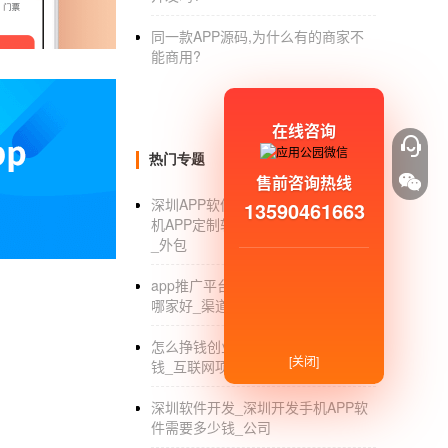
同一款APP源码,为什么有的商家不
能商用?
在线咨询
热门专题
售前咨询热线
深圳APP软件定制开发公司_深圳手
13590461663
机APP定制软件外包开发公司有哪些
_外包
app推广平台_app推广平台有哪些_
哪家好_渠道
外包
开发一个app多少钱
？怎么弄
怎么挣钱创业_自主创业做什么好赚
[关闭]
钱_互联网项目
深圳软件开发_深圳开发手机APP软
外包
开发一个app需要多少钱
，首先，得看你这
件需要多少钱_公司
【
应用公园
】外包开发一款企业展示类型的ap