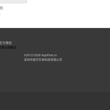
每天繁忙的工作之后想要的是什么呢？许多人
流程
出一顿丰盛的美食呢? 1、家可以更详细、
0
是选择门店的原因之一，餐厅环境也是选择门
快更方便。 4、在线支付：无需排队支付，
以为客户定制和开发满意的APP软件。
官方微信
©2012-2026
AppPark.cn
深圳市致宇天承科技有限公司