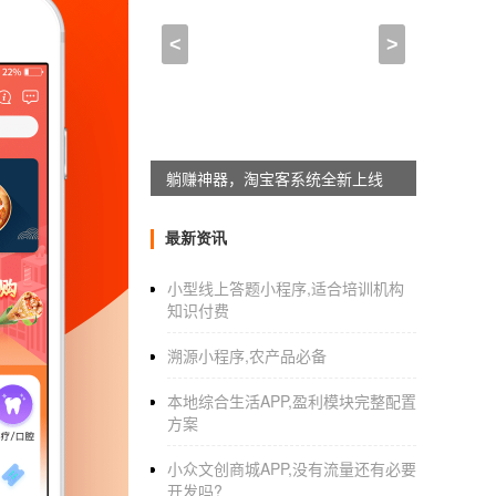
换脸APP开发隐私难题破
<
>
2021-03-12 08:00:00
来自于
应用公园
长沙
APP外包开发公司
定制开发APP
应用公园同城配送插件上线
一般来说都是依据客户开发需求进行报价。
AP
最新资讯
括资金和人力投入，还包括了后期的营销推广
小型线上答题小程序,适合培训机构
如果一个客户需要APP的外包开发功能只是产
知识付费
如果APP定制开发的功能非常复杂，那么价格
溯源小程序,农产品必备
所以，当你去评估一个APP外包报价的时候，
本地综合生活APP,盈利模块完整配置
给出合理的APP外包报价评估。仅供参考。
方案
小众文创商城APP,没有流量还有必要
开发吗?