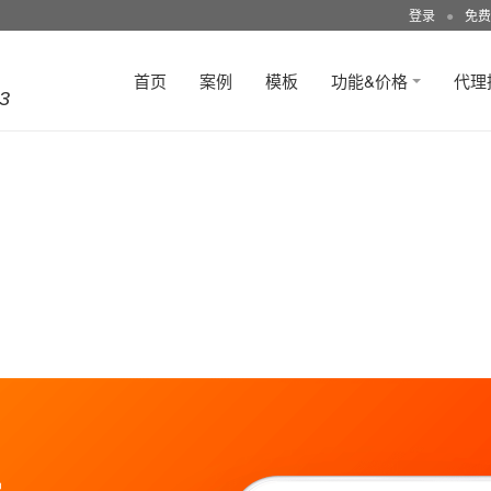
登录
●
免费
首页
案例
模板
功能&价格
代理
3