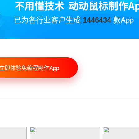
已为各行业客户生成
款App
1446434
立即体验免编程制作App