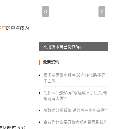
<
>
推广
的重点成为
不用技术自己制作App
最新资讯
很多商家做小程序,没有转化路径等
于白做
为什么“记账App”永远成不了巨头,却
永远有人做?
AI数据分析系统,适合哪些中小商家?
企业为什么要开始考虑AI管理系统?
媒体都可以发