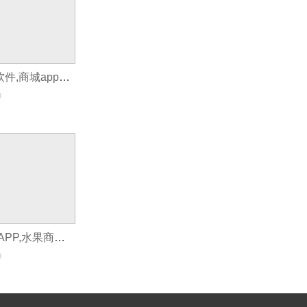
可以开发app的软件,商城app开发功能
0
可以推广的水果APP,水果商城app开发
0