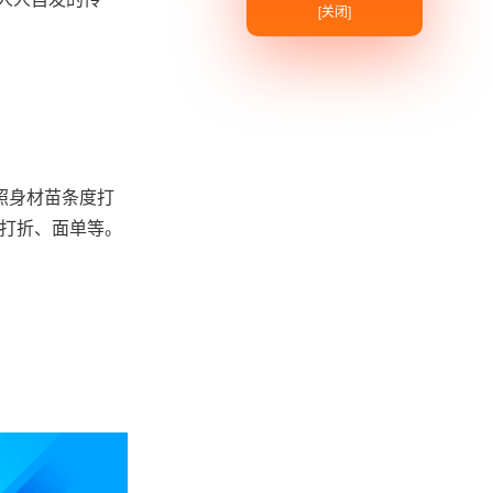
[关闭]
照身材苗条度打
能打折、面单等。