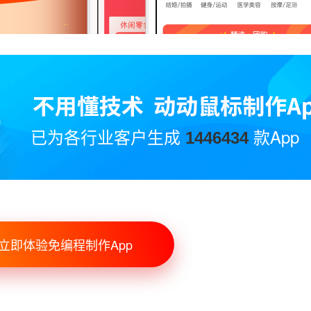
已为各行业客户生成
款App
1446434
立即体验免编程制作App