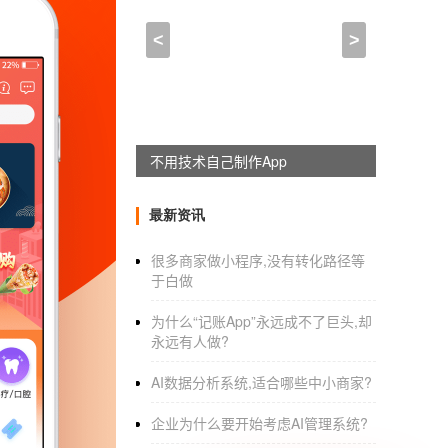
深圳app开发公司：金融A
<
>
2021-02-25 15:15:00
来自于
应用公园
深圳app开发公司
：
金融APP开发
带
不用技术自己制作App
随着科技的发展和消费模式的转型，传统的消
最新资讯
而为了让需要和提供服务的人群建立连接，很多
很多商家做小程序,没有转化路径等
同时还有更符合用户个性消费的金融APP，可
于白做
关产品让用户进行一键申请。
为什么“记账App”永远成不了巨头,却
推出的智能金融引擎，离不开大数据的应用以
永远有人做?
消费场景上，通过云端计算，对用户进行精准
AI数据分析系统,适合哪些中小商家?
金融额度，还可以获取潜在用户的消费金融需
企业为什么要开始考虑AI管理系统?