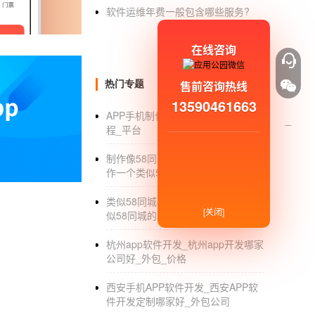
软件运维年费一般包含哪些服务?
在线咨询
售前咨询热线
热门专题
13590461663
APP手机制作_手机APP制作软件_教
程_平台
无编程
APP制作开发
要多少钱？
制作像58同城的app多少钱_开发制
作一个类似58同城的APP多少钱
为数不多种方法：你可以搜索“
App制作平台
”
类似58同城app怎么制作_做一款类
[关闭]
似58同城的APP要多少钱
第二种方法：你可以把App外包给软件公司，
杭州app软件开发_杭州app开发哪家
第三种方法：当然是建议能自己开发，较好到
公司好_外包_价格
以后可以很好的开发出功能强大的手机App。
西安手机APP软件开发_西安APP软
以上三种方法，你看你的实际情况来选择。
件开发定制哪家好_外包公司