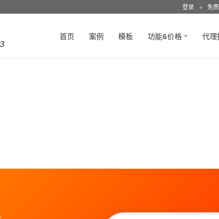
登录
●
免费
首页
案例
模板
功能&价格
代理
3