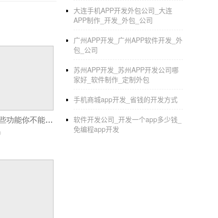
大连手机APP开发外包公司_大连
APP制作_开发_外包_公司
珠宝类APP开发应该具备哪些功能呢
广州APP开发_广州APP软件开发_外
都说女人天生喜欢珠宝，为了迎合互联网市场，
包_公司
件、珠宝类APP开发应该具备哪些功能呢？
珠
苏州APP开发_苏州APP开发公司哪
内的一些资讯信息，为用户感兴趣的信息做到
家好_软件制作_定制外包
完美融合，让用户站在流行时尚的前沿。3、珠
手机商城app开发_省钱的开发方式
及一些其他的品牌信息。4、珠宝常识：摆脱枯
技术团队，可以为客户定制和开发满意的APP
软件开发公司_开发一个app多少钱_
旅游APP开发这些功能你不能不知道！
免编程app开发
0