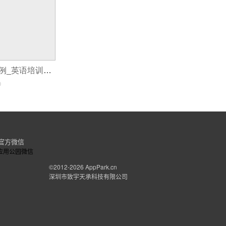
教育APP开发案例_英语培训机构APP开发如何获取用户青睐
0
官方微信
©2012-2026
AppPark.cn
深圳市致宇天承科技有限公司