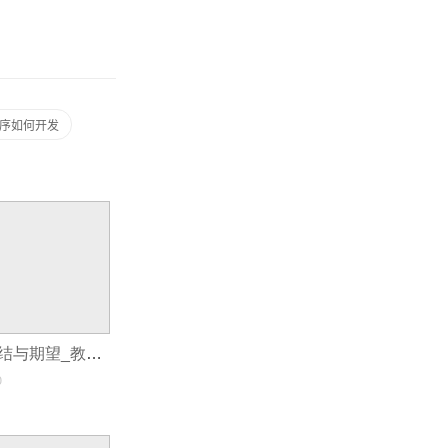
序如何开发
教育APP开发总结与期望_教育APP学信定制开发是教育行业的一块瑰宝
0