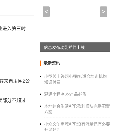
<
>
业进入第三时
APPWORKON上线
最新资讯
小型线上答题小程序,适合培训机构
客来自周围2公
知识付费
溯源小程序,农产品必备
卖部分不超过
本地综合生活APP,盈利模块完整配置
方案
小众文创商城APP,没有流量还有必要
开发吗?