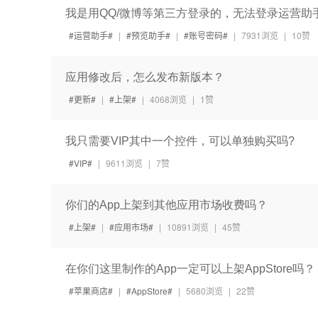
我是用QQ/微博等第三方登录的，无法登录运营助
运营助手
|
预览助手
|
账号密码
|
7931浏览
|
10赞
应用修改后，怎么发布新版本？
更新
|
上架
|
4068浏览
|
1赞
我只需要VIP其中一个控件，可以单独购买吗?
VIP
|
9611浏览
|
7赞
你们的App上架到其他应用市场收费吗？
上架
|
应用市场
|
10891浏览
|
45赞
在你们这里制作的App一定可以上架AppStore吗？
苹果商店
|
AppStore
|
5680浏览
|
22赞