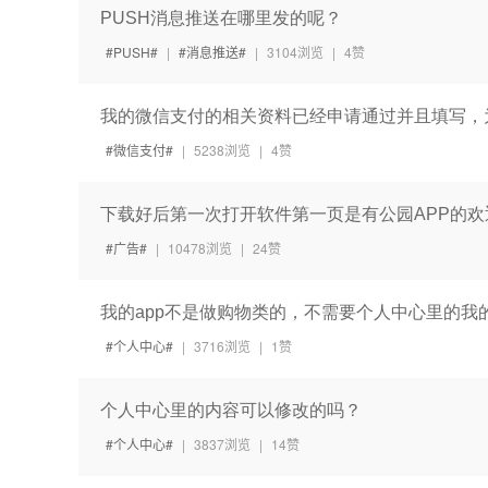
PUSH消息推送在哪里发的呢？
PUSH
|
消息推送
|
3104浏览
|
4赞
我的微信支付的相关资料已经申请通过并且填写，
微信支付
|
5238浏览
|
4赞
下载好后第一次打开软件第一页是有公园APP的
广告
|
10478浏览
|
24赞
我的app不是做购物类的，不需要个人中心里的我
个人中心
|
3716浏览
|
1赞
个人中心里的内容可以修改的吗？
个人中心
|
3837浏览
|
14赞