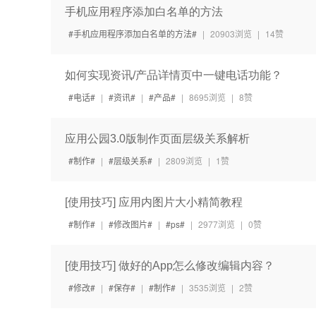
手机应用程序添加白名单的方法
手机应用程序添加白名单的方法
|
20903浏览
|
14赞
如何实现资讯/产品详情页中一键电话功能？
电话
|
资讯
|
产品
|
8695浏览
|
8赞
应用公园3.0版制作页面层级关系解析
制作
|
层级关系
|
2809浏览
|
1赞
[使用技巧] 应用内图片大小精简教程
制作
|
修改图片
|
ps
|
2977浏览
|
0赞
[使用技巧] 做好的App怎么修改编辑内容？
修改
|
保存
|
制作
|
3535浏览
|
2赞