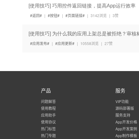
[使用技巧] 巧用控件返回链接，提高App运行效率
返回
|
按钮
|
页面链接
|
3142浏览
|
3赞
[使用技巧] 为什么我的应用上架总是被拒绝？审核
应用发布
|
应用更新
|
10558浏览
|
27赞
产品
服务
问题解答
VIP功能
使用教程
源码部署版
应用助手
服务支持
使用协议
App开发价格
热门标签
App开发案例
热门专题
App制作模板