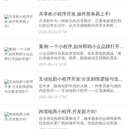
一套功能全面的校园答题小程序。 系统设计思路
共享柜小程序开发,操作简单易上手!
共享柜作为一种新兴的共享模式，正逐渐渗透到我
们的日常生活中。从共享储物柜到共享生鲜柜，无
一不彰显着其便捷性与实用性。而共享柜小程序开
2026-03-21 07:55
发，为这一模式注入了强大动力，让其发展如虎添
翼，让用户只需轻点手机，
案例:一个小程序,如何帮助小众品牌打开国际市场?
小众品牌往往面临资源有限、知名度低的挑战，难
以突破本地市场。然而，随着移动互联网的普及，
小程序（如微信小程序）作为一种轻量级应用，正
2025-09-24 20:35
成为小众品牌拓展国际市场的利器。本文将通过一
个虚构案例，探讨如何利用
互动短剧小程序开发:分支剧情逻辑与流量变现技巧
近年来，随着短剧市场的火爆，一种更具参与感的
内容形式——互动短剧小程序——正迅速崛起。它
打破了用户被动观看的传统，通过赋予观众选择
2025-09-14 17:50
权，极大地提升了沉浸感和粘性。对于开发者和内
容创作者而言，这不仅是创新
跨境电商小程序,开发新方向!
在全球化电商双重驱动下，越来越多的品牌商家将
目光投向更广阔的海外市场。传统的独立站和第三
方平台模式虽成熟，但获客成本高、用户粘性弱等