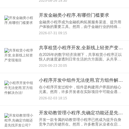
2025-08-26 19:30
问题日益凸显。在此背景下，跨境电商小程序凭借
其独特的优势，正迅速崛起
开发金融类小程序,有哪些门槛要求
金融类小程序成为金融机构拓展服务渠道、提升用
户体验的重要工具。然而，由于金融行业的特殊性
和敏感性，开发金融类小程序并非易事，需要满足
2026-07-31 09:15
一系列严格的门槛要求。本文将详细解析开发金融
类小程序的关键门槛，帮助
共享租赁小程序开发,全新线上轻资产变现项目
在2026年的数字经济浪潮下，共享租赁小程序正以
惊人的速度渗透到日常生活的方方面面。从共享充
电宝、共享单车到租赁数码产品、服饰箱包，这
2026-06-23 20:05
种“以租代买”的消费模式不仅降低了用户的使用门
槛，更为敏锐的创业者
小程序开发中组件无法使用,官方组件解决办法!
在小程序开发过程中，组件是构建用户界面的核心
元素。然而，许多开发者在实际项目中可能会遇到
组件无法正常使用的情况，这直接影响开发进度和
2026-02-03 18:15
功能实现。面对此类问题，如何快速定位并解决？
本文将从小程序开发的角度
开发幼教管理小程序,先确定功能还是先找开发公司?
开发一款专属的幼教管理小程序已然成为提升自身
竞争力的关键所在。然而，许多教育从业者在启动
项目时面临一个核心问题：是先明确功能需求，还