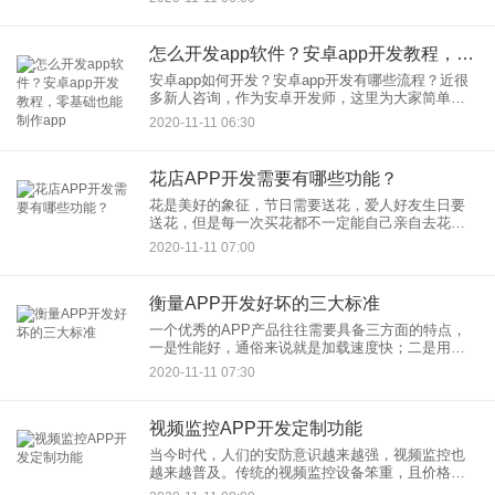
学习英语。应用公园就来为大家介绍一下我们的翻
译APP开发解决方案。
怎么开发app软件？安卓app开发教程，零基础也能制作app
安卓app如何开发？安卓app开发有哪些流程？近很
多新人咨询，作为安卓开发师，这里为大家简单分
享一下个人的安卓App开发经验，，因为是针对只有
2020-11-11 06:30
一点开发基础的人，所以内容非常直白，希望对想
开发安卓的朋友
花店APP开发需要有哪些功能？
花是美好的象征，节日需要送花，爱人好友生日要
送花，但是每一次买花都不一定能自己亲自去花店
挑，来不及去买花的时候打电话让花店送又怕选的
2020-11-11 07:00
自己看不到不是自己想要的，这种情况怎么办，别
怕，花店APP上线了，打
衡量APP开发好坏的三大标准
一个优秀的APP产品往往需要具备三方面的特点，
一是性能好，通俗来说就是加载速度快；二是用户
为数不多眼就能够找到自己想要的东西，快速有效
2020-11-11 07:30
地解决问题；三是设计有人情味儿，也就是现在很
多人常说的“有爱”。A
视频监控APP开发定制功能
当今时代，人们的安防意识越来越强，视频监控也
越来越普及。传统的视频监控设备笨重，且价格不
菲，而且使用成本非常高，大容量的硬盘、多个显