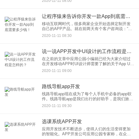
2020-11-11 08:00
示视频的显示屏，还需要路控的总机。 智能手机
App的时代，结合现有的
让程序猿来告诉你开发一款App到底需要多少钱！
移动互联网时代，很多商家企业开始选择定制开发
自己的APP产品。就在前两天有个客户咨询说：“开
发一款app需要多少钱”，还给了某款APP截图，想
2020-11-11 08:30
做出一款类似功能的APP，经公司技术团队评估后
报价5W~8
说一说APP开发中UI设计的工作流程是怎样的？
在之前的文章中应用公园小编就已经为大家介绍过
在开发移动APP时UI设计师需要了解的关于App UI
设计的常识问题以及在UI设计时应该遵守的原则问
2020-11-11 09:00
题，大家可以去前文阅读，这里就不再过多阐述
了。今天小编主
路线导航app开发
线路导航app现在成为了每个人手机中必备的app软
件。线路导航app是我们出行的好助手，是我们旅行
的好助手。 线路导航app拥有高清的地图展示、便捷
2020-11-11 09:30
的搜索查询、多条线路规划等特点，能帮助用户在
短的时
选课系统APP开发
应用开发技术不断进步，使得人们的生活变得更加
的智能化。APP开发公司应用公园专家称，在众多
的教育类应用中，为用户提供了各种各种的服务。