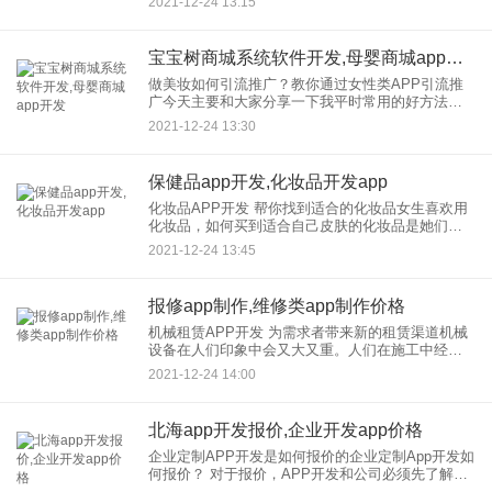
2021-12-24 13:15
区国际贸易商圈，是一家致力于开发互联网广告平
台的
宝宝树商城系统软件开发,母婴商城app开发
做美妆如何引流推广？教你通过女性类APP引流推
广今天主要和大家分享一下我平时常用的好方法。
这种方法可以增加很多女粉丝。 所以废话不多说，
2021-12-24 13:30
言归正传：今天就是告诉大家我是如何利用女性app
吸引精准客户
保健品app开发,化妆品开发app
化妆品APP开发 帮你找到适合的化妆品女生喜欢用
化妆品，如何买到适合自己皮肤的化妆品是她们关
心的问题。有时候，你买的化妆品会伤害你的皮
2021-12-24 13:45
肤，而不是护肤。化妆品App开发可以帮助爱美女性
少走弯路，让用户很
报修app制作,维修类app制作价格
机械租赁APP开发 为需求者带来新的租赁渠道机械
设备在人们印象中会又大又重。人们在施工中经常
需要一些大型机械设备，尤其是在一些建筑工地。
2021-12-24 14:00
机械租赁APP开发可以通过APP互联网平台的统一
整合，制作一些大
北海app开发报价,企业开发app价格
企业定制APP开发是如何报价的企业定制App开发如
何报价？ 对于报价，APP开发和公司必须先了解您
的具体需求，然后才能给出明确的报价。APP开发