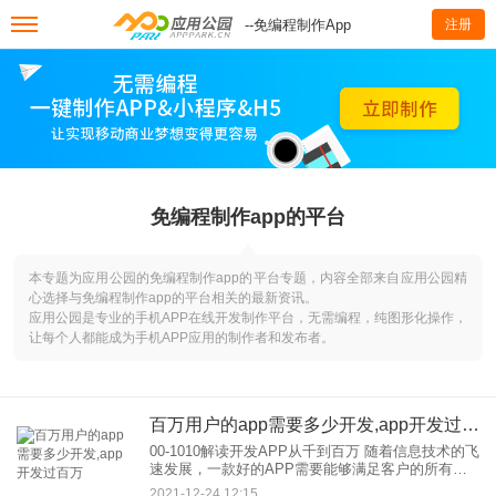
--免编程制作App
注册
免编程制作app的平台
本专题为应用公园的免编程制作app的平台专题，内容全部来自应用公园精
心选择与免编程制作app的平台相关的最新资讯。
应用公园是专业的手机APP在线开发制作平台，无需编程，纯图形化操作，
让每个人都能成为手机APP应用的制作者和发布者。
百万用户的app需要多少开发,app开发过百万
00-1010解读开发APP从千到百万 随着信息技术的飞
速发展，一款好的APP需要能够满足客户的所有需
求。 开发软件是一个系统工程。很多外行对软件app
2021-12-24 12:15