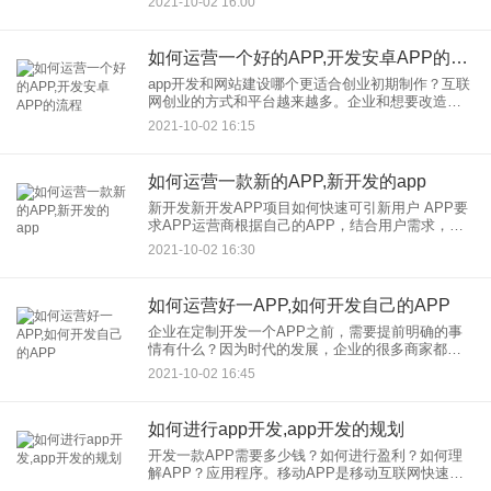
2021-10-02 16:00
用户，让用户活跃起来？ APP上线后应该从
如何运营一个好的APP,开发安卓APP的流程
app开发和网站建设哪个更适合创业初期制作？互联
网创业的方式和平台越来越多。企业和想要改造互
联网的个人应该如何选择？ 前几天有个做机电设备
2021-10-02 16:15
的客户想在开发搞个APP来找我咨询，先建个网站
再推广，还是
如何运营一款新的APP,新开发的app
新开发新开发APP项目如何快速可引新用户 APP要
求APP运营商根据自己的APP，结合用户需求，量
身定制自己的APP。只有这样，我们才能在如何快
2021-10-02 16:30
速吸引新用户方面获得优势地位。 首先，app开发在
做
如何运营好一APP,如何开发自己的APP
企业在定制开发一个APP之前，需要提前明确的事
情有什么？因为时代的发展，企业的很多商家都会
在一定程度上受到互联网的冲击，而因为这个概念
2021-10-02 16:45
的出现，移动市场也越来越受欢迎。大多数企业人
一直很重视移动应用的开
如何进行app开发,app开发的规划
开发一款APP需要多少钱？如何进行盈利？如何理
解APP？应用程序。移动APP是移动互联网快速发
展的产物。手机APP应用于各行各业，非常火爆。