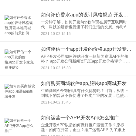
赢得用户和市场的认可？所以我们来介绍一下如何
设计一个APP，给用
如何评价香水app的设计风格规范,开发本地商城app的前景如何
一分钟了解，如何开发App软件现在属于互联网时
代，科技的进步也促进了我们生活的发展。你对App
软件的制作了解多少？ APP的草图设计流程和方法
2021-10-02 15:15
在使用制作APP软件之前，你需要了解三大问
如何评估一个app开发的价格,app开发专家免费评估to
APP开发公司如何评估开发一款新闻资讯APP的价
格？ app开发公司新闻资讯班app开发价格评价，如
今人们使用的APP软件主要是电商软件，社交软件
2021-10-02 15:30
已经是一个带有资讯内容的APP软件平台。如今，
数字阅读
如何购买商城软件app,服装app商城开发
生鲜商城APP制作具有什么优势呢？目前，从线上
到线下的普及不仅促进了外卖产业的发展，也使生
鲜市场融入了电商平台的元素。要知道，生鲜不仅
2021-10-02 15:45
是我们日常生活中的消费品，也是一日三餐的主要
组成部分。随着时代的快
如何运营一个APP,开发App怎么推广
企业开发APP以后如何做好推广运营工作？原标
题：如何在开发，企业？推广运营APP 为了跟上互
联网，企业有多少推广运营APP的？ 如何成功留住