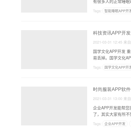
有很多人的正常睡眠
Tags:
智能睡眠APP开
科技资讯APP开
2021-03-31 12:45
来
国学文化APP开发 重新学习传统文化 泛娱乐以及互联网时代
易丢掉。国学文化A
Tags:
国学文化APP开
时尚服装APP软
2021-03-31 13:00
来
企业APP开发能帮您提高销售业绩 有些朋友经常会问，做企业
了，其实大家有所不
Tags:
企业APP开发