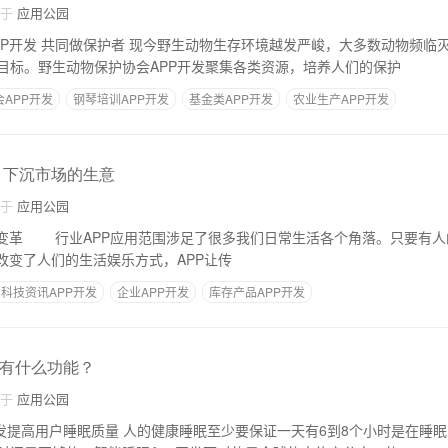
自于
应用公园
物生存环境越发严峻，大多数动物频临灭绝，所以保护这个
目标。野生动物保护协会APP开发聚集各类资源，培养人们的保护
APP开发
钢琴培训APP开发
基金类APP开发
农业生产APP开发
 下沉市场的生意
自于
应用公园
的地方就有APP的
改变了人们的生活娱乐方式，APP让传
科技资讯APP开发
企业APP开发
库存产品APP开发
发有什么功能？
自于
应用公园
至少要保证一天有6到8个小时是在睡眠中度过，但实际上