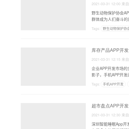
2021-03-31 12:00
来
野生动物保护协会APP开发 共同做保护者 现今野生动
群体成为人们奋斗的
Tags:
野生动物保护协会
库存产品APP开发
2021-03-31 12:15
来
企业APP开发市场的变革 行业APP应用范围涉足了很多我们日常生活各个角落。只要有人
影子，手机APP开发
Tags:
手机APP开发
超市盘点APP开
2021-03-31 12:30
来
深圳智能睡眠App开发提高用户睡眠质量 人的健康睡眠