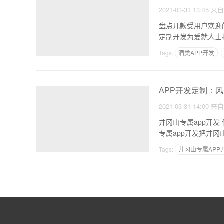
2021-03-31 13:45
来
盘点几款受用户欢迎的酒类APP开发 酒类APP开发公司专家称
定制开发为爱就人士
Tags:
酒类APP开发
APP开发定制：
2021-03-31 14:00
来
井冈山专属app开发 传承革命红色信仰 井冈山精神一直
专属app开发把井
Tags:
井冈山专属APP