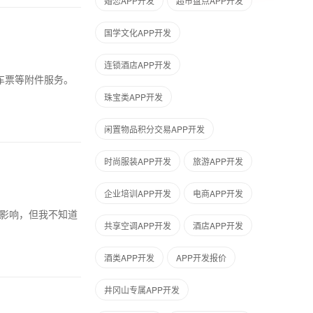
婚恋APP开发
超市盘点APP开发
国学文化APP开发
连锁酒店APP开发
珠宝类APP开发
闲置物品积分交易APP开发
时尚服装APP开发
旅游APP开发
企业培训APP开发
电商APP开发
共享空调APP开发
酒店APP开发
酒类APP开发
APP开发报价
井冈山专属APP开发