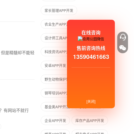
家长管理APP开发
农业生产APP开发
在线咨询
设计师工具APP开发
售前咨询热线
科技资讯APP开发
种植APP开发
13590461663
安卓APP开发
APP开发制作平台
野生动物保护协会APP开发
钢琴培训APP开发
[关闭]
基金类APP开发
手机APP开发
企业APP开发
库存产品APP开发