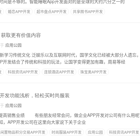
时间是不够的。智能睡眠App开发面对的是全球的大约六分之一的
发
婚恋APP开发
超市盘点APP开发
共享图书APP开发
发 获取更有价值内容
自于
应用公园
，国学文化已经被大部分人遗忘，但是精髓却不能轻
PP开发结合了传统和科技的玩法，让国学变得更加有趣，周易等经
发
科技资讯APP开发
连锁酒店APP开发
珠宝类APP开发
件开发功能浅析，轻松买时尚服装
自于
应用公园
APP开发对公司有什么用呢？有网站不就行
知，APP开发公司在这里向大家说下关于企业
闲置物品积分交易APP开发
时尚服装APP开发
应用公园
科技资讯APP开发