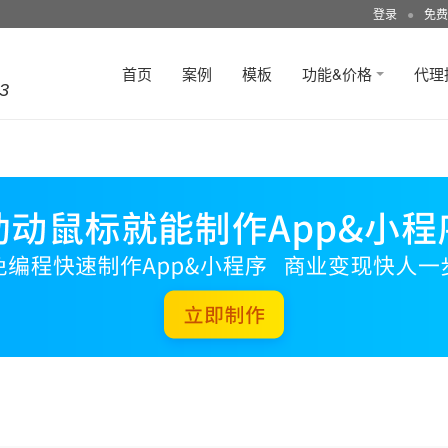
登录
●
免费
首页
案例
模板
功能&价格
代理
3