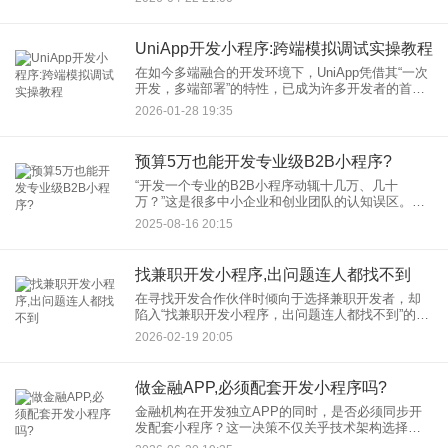
宜。 小程序后续修改的可行性 从技术层面来
UniApp开发小程序:跨端模拟调试实操教程
在如今多端融合的开发环境下，UniApp凭借其“一次
开发，多端部署”的特性，已成为许多开发者的首选
框架。本文将详细介绍如何使用UniApp进行小程序
2026-01-28 19:35
开发，并重点讲解跨端模拟调试的具体操作方法，
帮助开发
预算5万也能开发专业级B2B小程序?
“开发一个专业的B2B小程序动辄十几万、几十
万？”这是很多中小企业和创业团队的认知误区。今
天，我们就来打破这个迷思：用5万预算，完全有可
2025-08-16 20:15
能开发出满足核心业务需求、体验专业的B2B小程
序！ 关键在于策略
找兼职开发小程序,出问题连人都找不到
在寻找开发合作伙伴时倾向于选择兼职开发者，却
陷入“找兼职开发小程序，出问题连人都找不到”的困
境。本文将结合真实案例与行业数据，深入剖析这
2026-02-19 20:05
一现象背后的风险，包括工期拖延、沟通不畅、售
后无保障等问题，并提
做金融APP,必须配套开发小程序吗?
金融机构在开发独立APP的同时，是否必须同步开
发配套小程序？这一决策不仅关乎技术架构选择，
更直接影响用户触达效率、运营成本及市场竞争