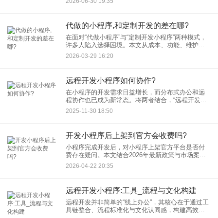
2026-06-30 19:35
力。本文从用户体验、成本效益、技术架构、合规
安全等维度深度解析，结合
代做的小程序,和定制开发的差在哪?
在面对“代做小程序”与“定制开发小程序”两种模式，
许多人陷入选择困境。本文从成本、功能、维护、
适配性等维度深度对比两者差异，帮助读者根据需
2026-03-29 16:20
求精准决策，避免盲目选择带来的风险。 一、
远程开发小程序如何协作?
在小程序的开发需求日益增长，而分布式办公和远
程协作也已成为新常态。将两者结合，“远程开发小
程序”如何保证效率、质量和团队默契？这已成为众
2025-11-30 18:50
多开发团队和创业者关注的焦点。本文将为您系统
性地解析“协作开发小
开发小程序后上架到官方会收费吗?
小程序完成开发后，对小程序上架官方平台是否付
费存在疑问。本文结合2026年最新政策与市场案
例，系统梳理开发小程序全流程的必要支出，助您
2026-04-22 20:35
清晰了解成本结构。 一、官方认证费：企
远程开发小程序:工具_流程与文化构建
远程开发并非简单的“线上办公”，其核心在于通过工
具链整合、流程标准化与文化认同感，构建高效协
作的生态系统。本文将从实践角度出发，深度解析