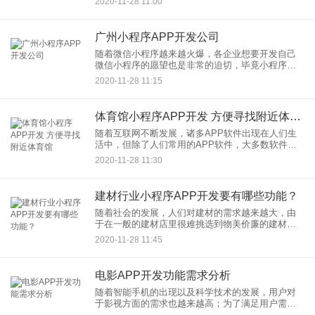
2020-11-28 11:00
在这里轻松选购各类五金建材产品，为用户购物带
来便利。今天APP开
广州小程序APP开发公司
随着微信小程序越来越火爆，各企业想要开发自己
微信小程序的愿望也是非常的迫切，毕竟小程序属
于新兴事物，谁先涉足谁就能抢占先机。但对于传
2020-11-28 11:15
统企业来说，由于对小程序的了解非常有限，如果
贸然去开发小程序的话，不
体育馆小程序APP开发 方便寻找附近体育馆
随着互联网不断发展，诸多APP软件出现在人们生
活中，但除了人们常用的APP软件，大多数软件实
用性并不高，还会占据人们手机内存，恰好微信小
2020-11-28 11:30
程序出现在人们生活中，即用即走的特性也是受到
了诸多用户青睐，而体
建材行业小程序APP开发要有哪些功能？
随着社会的发展，人们对建材的需求越来越大，由
于在一般的建材店里很难挑选到物美价廉的建材，
很多人都开始想办法在网上去挑选建材产品。建材
2020-11-28 11:45
行业小程序APP开发，让用户通过手机就可以直接
购买心仪的建材商品，具
电影APP开发功能需求分析
随着智能手机的出现以及科学技术的发展，用户对
于影视方面的需求也越来越高；为了满足用户需
求，微信影视小程序开发应运而生。如今，电影院