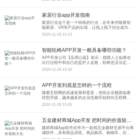
APP的需求及质量而言，价位一般在几千到十几万
左右，更高端的价格
家居行业app开发指南
家居行业这个是一个特殊的行业，近年来伴随着智
能家居、VR等产品的出现，让线上线下结合成为了
家居行业主要的营销方式，微信小程序作为连接线
2020-11-28 10:15
上线下的一种营销方式，无疑成为了家居行业优选
目标，且家居行业通过小
智能轮椅APP开发一般具备哪些功能？
APP开发公司【应用公园】表示：残障人士如果在
出行过程中和自己的监护人走散，轮椅也没法定
位，很有可能令残障人士陷入危险中。智能轮椅
2020-11-28 10:30
APP开发结合传感器，实现轮椅和监护之间的双向
通话，同时能对轮椅进行实
APP开发到底是怎样的一个流程
随着互联网的高速发展和普及，传统企业都面临着
转型升级，越来越多的企业也都开始转向互联网方
面发展,想在APP方面有自己公司的产品，但是对于
2020-11-28 10:45
没有接触过APP开发这方面的人来说，APP开发到
底是怎样的一个流
五金建材商城App开发 把时间的价值较大化
建材商城App软件在作为一款线五金建材交易平台商
城软件，具有商品浏览、商品购买、购物车、在线
支付、订单速查、优惠券、购买等功能，方便用户