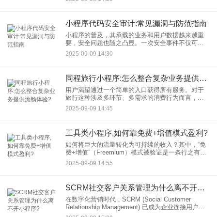
接用户、提升体验和增强销量的核心工具。那么，
究竟是什么原因让这些
小程序代码安全审计:常见漏洞与防范指南
小程序的普及，其承载的业务和用户数据越来越重
要，安全问题也随之凸显。一次安全事件不仅可能
导致用户数据泄露，还会严重损害品牌声誉。因
2025-09-09 14:30
此，对小程序代码进行全面的小程序代码安全审
计，已成为开发过程中不可或缺
同程旅行小程序:怎么整合复杂业务提供流畅体验?
用户渴望通过一个简单的入口获得所有服务。对于
旅行这种涉及多环节、多需求的消费行为而言，体
验的流畅度至关重要。同程旅行小程序作为行业的
2025-09-09 14:45
佼佼者，成功地将极其复杂的业务线整合进一个轻
量级的小程序中，实现了“
工具类小程序,如何靠免费+增值模式盈利?
如何将巨大的流量转化为可持续的收入？其中，“免
费+增值”（Freemium）模式被验证是一条行之有效
的路径。本文将深入探讨这种流行的小程序盈利模
2025-09-09 14:55
式，看工具类小程序如何借此实现商业成功。
SCRM社交客户关系管理为什么离不开小程序?
在数字化营销时代，SCRM (Social Customer
Relationship Management) 已成为企业连接用户、
管理客户关系并驱动增长的核心战略。而在这场以