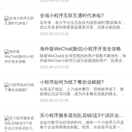
2025-09-09 15:00
社交为核心的变革中，小程
全域小程序互联互通时代来临?
近年来，各大平台生态各自为战形成的“数据孤岛”，
也让开发者和商家面临重复开发、流量分散的困
境。在此背景下，“全域小程序”与“小程序互联互
2025-09-10 14:10
通”的概念应运而生，并逐渐成为行业发展的新焦
点。一个真正互联互通
海外版WeChat(微信)小程序开发全攻略
随着WeChat在全球范围内的用户基数不断增长，海
外版WeChat小程序已成为连接国际用户、拓展业务
的重要渠道。无论是本地商家、跨国企业还是独立
2025-09-10 14:40
开发者，掌握海外版WeChat小程序的开发流程都至
关重要
小程序如何为线下餐饮业赋能?
在客流不稳定、人力成本攀升、营销效率低下、数
据难以沉淀等问题，成为许多餐饮老板的痛点。
而“餐饮小程序”的出现，以其轻便、易用、强连接的
2025-09-10 15:05
特性，正成为破解这些难题、为传统餐饮业深度赋
能的关键工具。那么，小
买小程序服务器别乱花钱!这3个误区会让你多花好几千
在如今数字化经营的时代，拥有一个小程序几乎是
每个企业和商家的标配。然而，许多新手在第一步
——买小程序服务器时就栽了跟头，白白多花了几