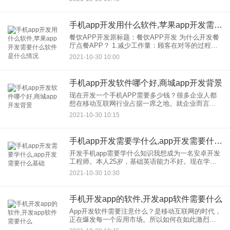
术； 服务器技术
手机app开发用什么软件,苹果app开发需要什么软件是什么情况
餐饮APP开发原标题：餐饮APP开发 为什么开发餐
厅点餐APP？ 1.减少工作量：顾客在对等的过程中
点菜，可以大大减少服务员的工作量，而不必一个
2021-10-30 10:00
个向顾客解释一道菜长什么样。 2.增加
手机app开发软件哪个好,商城app开发背景
现在开发一个手机APP需要多少钱？很多企业人都
想在移动互联网行业占据一席之地。就企业而言，
开发软件当然关心的是制作一款应用多少钱，这对
2021-10-30 10:15
于开发软件公司来说是一个难题 一般来说，对开
发， APP行业不
手机app开发需要学什么,app开发需要什么基础
开发手机app需要学什么知识我想成为一名安卓开发
工程师。本人25岁，基础英语能力不好。现在学还
来得及吗 楼上说的没错，只要你决定学习，永远都
2021-10-30 10:30
不晚，而且你才25岁，有些人30岁了还很迷茫。现
在能选择
手机开发app的软件,开发app软件需要什么
App开发软件需要注意什么？是移动互联网的时代，
正在爆发每一个应用市场。所以如何在如此激烈的
竞争中脱颖而出，获得大量的下载量而不成为“僵尸