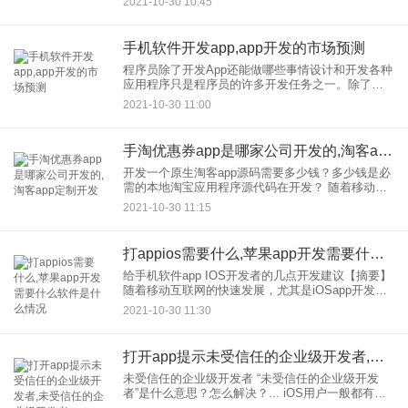
2021-10-30 10:45
应用”是每个企业人的目标，也是APP开发的宗旨那
么技术人员在做
手机软件开发app,app开发的市场预测
程序员除了开发App还能做哪些事情设计和开发各种
应用程序只是程序员的许多开发任务之一。除了开
发各种应用，程序员还可以使用开发操作系统、软
2021-10-30 11:00
件平台、Web应用、物联网应用等。可以说，哪里
有代理，程序员就离
手淘优惠券app是哪家公司开发的,淘客app定制开发
开发一个原生淘客app源码需要多少钱？多少钱是必
需的本地淘宝应用程序源代码在开发？ 随着移动互
联网的不断发展，淘淘作为一种低门槛的赚钱方式
2021-10-30 11:15
被越来越多的人所熟知。做淘宝可以赚钱，可以全
职，也可以兼职
打appios需要什么,苹果app开发需要什么软件是什么情况
给手机软件app IOS开发者的几点开发建议【摘要】
随着移动互联网的快速发展，尤其是iOSapp开发，
端的需求优化突出。 随着移动互联网的快速发展，
2021-10-30 11:30
尤其是iOSapp开发，的需求优化突出。由于个
打开app提示未受信任的企业级开发者,未受信任的企业级开发者app
未受信任的企业级开发者 “未受信任的企业级开发
者”是什么意思？怎么解决？... iOS用户一般都有这
样的烦恼。他们想要安装的应用程序在AppStore中