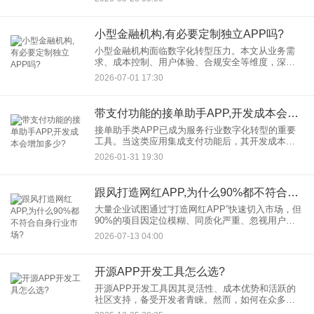
上成功的竞品，并试图“原样复制”其APP。 这
小型金融机构,有必要定制独立APP吗?
小型金融机构面临数字化转型压力。本文从业务需
求、成本控制、用户体验、合规安全等维度，深度
解析小型金融APP开发的必要性，探讨定制独立金
2026-07-01 17:30
融APP如何成为中小机构突破竞争壁垒的关键工
具。
带支付功能的接单助手APP,开发成本会增加多少?
接单助手类APP已成为服务行业数字化转型的重要
工具。当这类应用集成支付功能后，其开发成本会
因技术门槛提升、安全合规要求增加等因素显著上
2026-01-31 19:30
升。本文将从功能模块、技术实现、团队配置三个
核心维度，解析带支付功
跟风打造网红APP,为什么90%都不符合自身行业市场?
大量企业试图通过“打造网红APP”快速切入市场，但
90%的项目因定位模糊、同质化严重、忽视用户体
验等问题失败。本文深度解析跟风开发的三大核心
2026-07-13 04:00
陷阱，结合真实案例与行业数据，揭示APP开发如
何从“盲目跟风
开源APP开发工具怎么选?
开源APP开发工具因其灵活性、成本优势和活跃的
社区支持，备受开发者青睐。然而，如何在众多选
项中找到最适合自己的工具呢？本文将为您梳理选