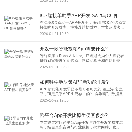
2025-12-25 20:35
择的五大关键维度。 1. 明确项目需求与技术栈
iOS端接单助手APP开发,Swift与OC如何抉择?
在iOS端接单助手APP开发中，Swift与OC的选择直
接影响开发效率、性能及维护成本。本文从语法特
性、生态支持、开发效率、性能优化等维度深度对
2026-01-31 19:50
比，结合实际案例解析技术选型策略，助开发者精
准决策。
开发一款智能投顾App需要什么?
智能投顾（Robo-Advisor）正逐渐成为个人投资者
进行财富管理的新选择。它借助算法和自动化技
术，为用户提供低成本、高效率、个性化的投资建
2025-09-01 03:30
议与资产配置服务。那么，开发一款成功的智能投
顾App究竟需
如何科学地决策APP新功能开发?
APP新功能开发早已不是可有可无的“锦上添花”之
举，而是关乎APP生死存亡的“生存刚需”。数据显
示，72%的用户会因为功能迭代缓慢而卸载应用，
2025-10-22 19:35
而科学的功能决策能够让开发效率提升40%。本文
将结合行业实
跨平台App开发比原生便宜多少?
本文通过对比跨平台App开发与原生开发的成本结
构，结合真实案例与行业数据，揭示两种开发方式
在人力、周期、维护等环节的差异。助您全面了解