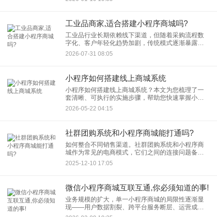
化UI开发流程，实现快速上线，同时提升小程序商
城的竞争力。
工业品商家,适合搭建小程序商城吗?
工业品行业长期依赖线下渠道，但随着采购流程数
字化、客户年轻化趋势加剧，传统模式逐渐暴露出
效率低、覆盖窄、成本高等问题。针对上述工业品
2026-07-31 08:05
行业存在的诸多痛点，小程序商城展现出了独特的
适配性和强大的优势，正成
小程序如何搭建线上商城系统
小程序如何搭建线上商城系统？本文为您梳理了一
套清晰、可执行的实施步骤，帮助您快速掌握小程
序商城系统的核心搭建方法。 选择适合的搭建方式
2026-05-22 04:15
目前市面上主要有三种方式搭建小程序商城
社群团购系统和小程序商城能打通吗?
如何整合不同销售渠道。社群团购系统和小程序商
城作为常见的电商模式，它们之间的连接问题备受
关注。本文将深入探讨社群团购系统与小程序商城
2025-12-10 17:05
能否打通，并提供相关见解。 社群团购系统通常基
于
微信小程序商城互联互通,你必须知道的事!
业务规模的扩大，单一小程序商城的局限性逐渐显
现——用户数据割裂、跨平台服务断层、运营成本
攀升等问题，正制约着企业的全域发展。此时，“小