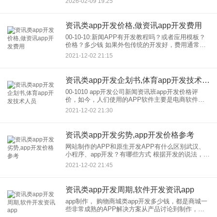
2026-02-09 19:25
程序互联互通”成为破局关键，它不仅是技术层面的
升级，更是商业生态重
资讯类app开发价格,做资讯app开发费用
00-10-10:新闻APP有开发教程吗？或者应用模板？
价格？多少钱 如果外包传统的开发好，费用通常需
要10万元起步，但现在，很多好的自助新闻APP上
2021-12-02 21:15
线制作平台，很多做得好的模板可以直接使用。
资讯类app开发企划书,体育app开发技术人员
00-1010 app开发公司新闻资讯班app开发价格评
价，如今，人们使用的APP软件主要是电商软件，
社交软件在资讯已经是有部分内容的APP软件平台
2021-12-02 21:30
如今，数字阅读已经成为主流阅读模式。开发：某
内容资讯
资讯类app开发劣势,app开发价格参考
网站制作的APP和原生开发APP有什么区别武汉、
小程序、app开发？有哪些方式 根据开发的说法，开
发可以分为本地应用和网络 APP， 安卓的原生应用
2021-12-02 21:45
是开发，的JAVA，IOS的原生应
资讯类app开发周期,软件开发资讯app
app制作， 购物商城类app开发多少钱，都是商城一
些非常成熟的APP解决方案从产品讨论到制作，开
发，一个整体流程服务被投入运营。尤其是APPle