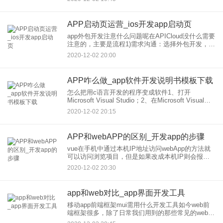
前端的话，入门简单些，但发展受限，除非js比较
APP启动页运营_ios开发app启动页
app外包开发注意什么问题呢在APICloud没什么需要
注意的，主要是流程1)需求沟通：选择外包开发，双
方一定要进行需求沟通，对项目进行了解和分析开
2020-12-02 20:00
发的可行性。2)工作评估：在确认需求开发之后，要
对A
APP咋么做_app软件开发说明书模板下载
怎么把用c语言开发的程序变成软件1、打开
Microsoft Visual Studio；2、在Microsoft Visual
Studio界面中，执行编译指令，详细操作如下；3、
2020-12-02 20:15
编译完成后，将会生成
APP和webAPP的区别_开发app的步骤
vue在手机中通过本机IP地址访问webApp的方法就
可以访问浏览项目，但是如果改成本机IP则会报错
通过localhost:8080访问效果通过本机IP显示效果如
2020-12-02 20:30
果想通过手机输入本机IP访问需要在pa
app和web对比_app界面开发工具
移动app前端框架mui需用什么开发工具如今web前
端框架很多，除了日常我们用到的那些常见的web前
端框架以外，还有一些比较小众化或者说刚刚兴起