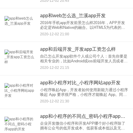
2020-12-02 20:45
来的web前端框架。目前主流的web前端框架有：
Boot
app和web怎么选_兰溪app开发
2016年手机app开发前景怎么样2016年，APP开发
必定是Web和Native的融合。以HTML5为代表的
Web技术在Native App中有越来越多的应用场景。一
2020-12-02 21:00
方面是Native App开发团
app和后端开发_开发app工资怎么样
自己怎么开发app软件个人或公司个人：首先你要是
相关专业的，比如Android或ios前端开发人员或者是
Java后端开发人员。而且前端要懂些后端，后端要
2020-12-02 21:15
懂些前端才行，酷捷云企认为还是有一定难度的，
个人
app和小程序对比_小程序网站app开发
小程序唤起App，开发者如何使用新能力通过小程序
唤起 App 要求很严格，小程序才能唤起 App。同
时，如果没有安装 App，唤起有可能会失败。现
2020-12-02 21:30
在，开发者可以通过修改配置文件的方式，将标题
栏整体隐藏
app和小程序的不同点_密码小程序app的开发
企业开发微信小程序和开发APP哪个好小程序除了
拥有公众号的低开发成本、低获客成本低以及无需
下载等优势，在服务请求延时与用户使用体验是都