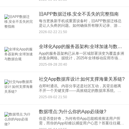
据。因此，股票基金App开发过程中的重中之重，便
是如何高效、可靠地完
旧APP数据迁移,安全不丢失的完整指南
每当更换新手机或重置设备时，旧APP数据迁移总
是让人头疼的问题。如何确保所有聊天记录、游戏
进度和应用设置能够完好无损地转移到新设备？本
2026-02-22 21:50
文将为您提供一套完整的解决方案，让您的APP数
据迁移过程既安全又高
全球化App的服务器架构:全球加速与数据合规
App的服务器架构已从单一区域部署演变为覆盖多洲
的复杂网络。据统计，2025年全球移动应用市场规
模突破1.2万亿美元，但用户对延迟的容忍度已降至
2025-09-28 20:40
200ms以内。如何通过技术架构实现全球加速，同
时满足欧
社交App数据库设计:如何支撑海量关系链?
在即时通讯、内容分享还是社区互动，其背后都离
不开一个关键支撑——高效稳定的数据库系统。本
文将深入探讨社交App数据库设计的关键技术，解析
2025-09-02 21:50
如何有效支撑亿级用户关系链的存储与高效访问。
数据埋点:为什么你的App必须做?
你是否曾好奇，为何有些App总能精准推送用户所
需，而你的App却难以捕捉用户心思？答案往往藏在
那些看似不起眼的数据背后——App数据埋点，正是