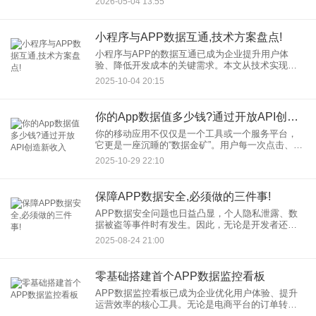
2026-05-04 13:55
解锁这些宝藏的钥匙。 一、App数
小程序与APP数据互通,技术方案盘点!
小程序与APP的数据互通已成为企业提升用户体
验、降低开发成本的关键需求。本文从技术实现角
度，深入解析小程序与APP数据互通的必要性、主
2025-10-04 20:15
流技术方案及实施要点，涵盖数据同步、接口调
用、跨端框架等核心内容，
你的App数据值多少钱?通过开放API创造新收入
你的移动应用不仅仅是一个工具或一个服务平台，
它更是一座沉睡的“数据金矿”。用户每一次点击、浏
览、停留和交易，都在为你积累宝贵的数字资产。
2025-10-29 22:10
但关键在于，你是否意识到了这些App数据值得深度
挖掘，并找到了将
保障APP数据安全,必须做的三件事!
APP数据安全问题也日益凸显，个人隐私泄露、数
据被盗等事件时有发生。因此，无论是开发者还是
用户，都必须高度重视APP安全保障。本文将为您
2025-08-24 21:00
揭示保障APP数据安全必须做的三件事，为您筑起
一道坚实的数据防火
零基础搭建首个APP数据监控看板
APP数据监控看板已成为企业优化用户体验、提升
运营效率的核心工具。无论是电商平台的订单转化
率监控，还是金融APP的风险预警系统，一个高效