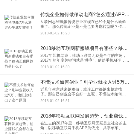
术，可能需要几个月时间。但是，有人却只用2个小
时就自己做了一个A
传统企业如何做移动电商?怎么通过APP成功转型？
互联网思维颠覆传统行业在现在已经不是什么新鲜
事了。那么传统企业是不是也要考虑转型呢？传统
企业做电商的方向在哪里？全新的工具、全新的沟
2018-01-02 16:23
通方式、全新的客群，市场已变，打败我们的不一
定是竞争对手，自己不做改
2018移动互联网新赚钱项目有哪些？移动互联网趋势是什么？
2017年即将结束，移动互联网无疑是全年的主角，
2017年的年度关键词就是“共享”，借助手机APP，各
类共享经济风起云涌。在过去的一年中，移动互联
2018-01-02 16:39
网也发生了很多变化，从内容，流量，平台这四大
部分进行剖
不懂技术如何创业？刚毕业就收入过5万，他们总结出了这个原因
近几年生意越来越难做，就连工作都越来越难找
了。那自己创业会不会好一点呢，不懂技术如何创
业呢？小编的朋友方糖就是其中一个。好工作不好
2018-01-02 16:51
找，找到的又嫌弃不是好工作，能让他觉得钱多事
儿少离家近，同时又是自己爱
2018年移动互联网发展趋势，创业赚钱机会都在这几个风口
在过去的2017年里，移动互联网无疑是全社会的主
角，以移动互联网手机APP为依托，共享单车、人
工智能和新零售大放异彩。而且在应用公园，不需