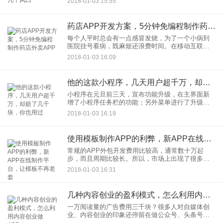
2018-01-03 15:55
要任何的编程技术，自己就能够拼图式制作手机
APP。而且应用公园
药店APP开发方案，5分钟免编程制作药店外卖APP
每个人平时总会有一点感冒发烧，为了一个小病到
医院挂号看病，既麻烦还浪费时间。在移动互联网
时代，“互联网+医药”已经成为行业创新点。有没有
2018-01-03 16:09
24小时药店外卖APP可以解决这个问题呢？通过手
机在家问诊，还能
他的这款小程序，几天用户超千万，却赔了几千块，你也用过
小程序在元旦前三天，宣布功能升级，在主界面新
增了小程序任务栏的功能；另外菜单进行了升级，
并提供小程序间快速切换的功能；开放了小游戏开
2018-01-03 16:19
发文档和工具。朋友圈在晒微信小程序小游戏“跳一
跳”的成绩，但是这种热
使用模板制作APP的利弊，新APP在线制作平台，让模板不再老套
常规的APP外包开发费用比较高，通常数十万起
步，而且周期比较长。所以，市场上出现了很多
APP模板，费用比较低，制作非常简单，但是模板
2018-01-03 16:31
化也有不足的地方，这里进行综合介绍使用模板制
作APP的利弊，希望对大
几种内容创业的盈利模式，怎么利用内容创业做APP？
一万阅读量的广告费用三千块？很多人对自媒体创
业、内容创业的印象还停留在做公众号、头条号、
UC大鱼号的水平。其实当前内容创业玩法、盈利方